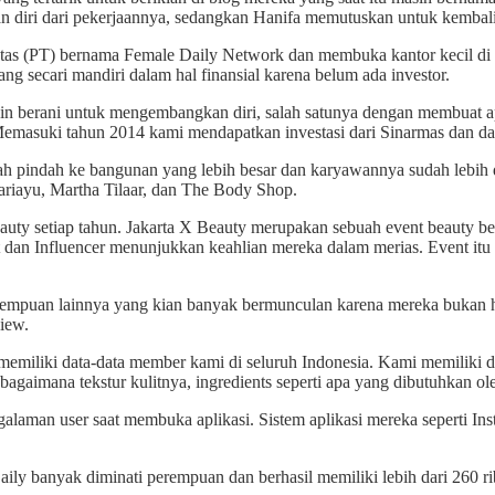
diri dari pekerjaannya, sedangkan Hanifa memutuskan untuk kembali
batas (PT) bernama Female Daily Network dan membuka kantor kecil di 
g secari mandiri dalam hal finansial karena belum ada investor.
in berani untuk mengembangkan diri, salah satunya dengan membuat apl
Memasuki tahun 2014 kami mendapatkan investasi dari Sinarmas dan dar
h pindah ke bangunan yang lebih besar dan karyawannya sudah lebih da
Sariayu, Martha Tilaar, dan The Body Shop.
uty setiap tahun. Jakarta X Beauty merupakan sebuah event beauty b
ist dan Influencer menunjukkan keahlian mereka dalam merias. Event 
erempuan lainnya yang kian banyak bermunculan karena mereka bukan 
iew.
miliki data-data member kami di seluruh Indonesia. Kami memiliki da
 bagaimana tekstur kulitnya, ingredients seperti apa yang dibutuhkan ol
laman user saat membuka aplikasi. Sistem aplikasi mereka seperti Ins
y banyak diminati perempuan dan berhasil memiliki lebih dari 260 rib