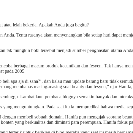
at atau lelah bekerja. Apakah Anda juga begitu?
Anda. Tentu rasanya akan menyenangkan bila setiap hari dapat menja
bukan tak mungkin hobi tersebut menjadi sumber penghasilan utama An
 mencoba berbagai macam produk kecantikan dan fesyen. Tak hanya me
kat pada 2005.
lo beli apa aja di sana?’, dan kalau mau update barang baru tidak semud
emang membahas masing-masing soal beauty dan fesyen,” ujar Hanifa, s
li seminggu. Lambat laun pembaca blognya semakin banyak dan interak
nis yang menguntungkan. Pada saat itu ia memprediksi bahwa media sepe
 dengan membeli sebuah domain. Hanifa pun mengajak seorang beauty b
onten yang berkualitas dan diminati para perempuan. Hanifa fokus pa
 yang tertarik untuk beriklan di blog mereka yang saat itu masih berna