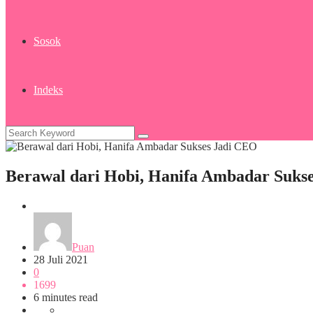
Sosok
Indeks
Berawal dari Hobi, Hanifa Ambadar Suks
Sosok
Puan
28 Juli 2021
0
1699
6 minutes read