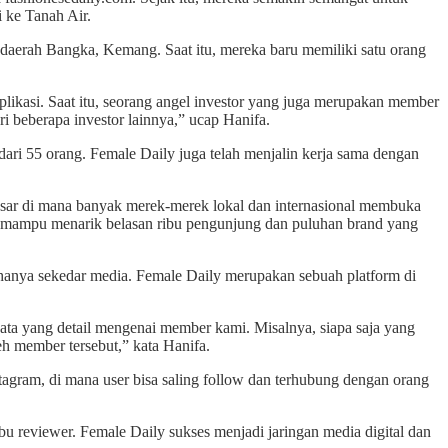
 ke Tanah Air.
daerah Bangka, Kemang. Saat itu, mereka baru memiliki satu orang
ikasi. Saat itu, seorang angel investor yang juga merupakan member
i beberapa investor lainnya,” ucap Hanifa.
ri 55 orang. Female Daily juga telah menjalin kerja sama dengan
esar di mana banyak merek-merek lokal dan internasional membuka
itu mampu menarik belasan ribu pengunjung dan puluhan brand yang
hanya sekedar media. Female Daily merupakan sebuah platform di
ta yang detail mengenai member kami. Misalnya, siapa saja yang
eh member tersebut,” kata Hanifa.
tagram, di mana user bisa saling follow dan terhubung dengan orang
u reviewer. Female Daily sukses menjadi jaringan media digital dan