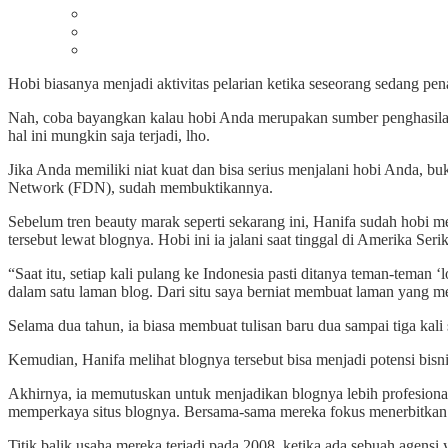
Hobi biasanya menjadi aktivitas pelarian ketika seseorang sedang pen
Nah, coba bayangkan kalau hobi Anda merupakan sumber penghasilan 
hal ini mungkin saja terjadi, lho.
Jika Anda memiliki niat kuat dan bisa serius menjalani hobi Anda, 
Network (FDN), sudah membuktikannya.
Sebelum tren beauty marak seperti sekarang ini, Hanifa sudah hobi
tersebut lewat blognya. Hobi ini ia jalani saat tinggal di Amerika Seri
“Saat itu, setiap kali pulang ke Indonesia pasti ditanya teman-teman ‘
dalam satu laman blog. Dari situ saya berniat membuat laman yang m
Selama dua tahun, ia biasa membuat tulisan baru dua sampai tiga ka
Kemudian, Hanifa melihat blognya tersebut bisa menjadi potensi bis
Akhirnya, ia memutuskan untuk menjadikan blognya lebih profesional
memperkaya situs blognya. Bersama-sama mereka fokus menerbitkan k
Titik balik usaha mereka terjadi pada 2008, ketika ada sebuah agensi