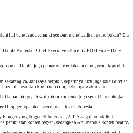
lani hal yang Anda senangi sembari menghasilkan uang, bukan? Eits,
da. Hanifa Ambadar, Chief Executive Officer (CEO) Female Daily
ngonsumsi, Hanifa juga gemar menceritakan tentang produk-produk
ah sekarang ya. Jadi saya berpikir, sepertinya lucu juga kalau dimuat
eperti dilansir dari kumparan.com, beberapa waktu lalu.
si di laman blognya lewat kolom komentar juga semakin meningkat.
rti blogger juga akan segera masuk ke Indonesia.
logger yang tinggal di Indonesia, Affi Assegaf, untuk ikut
da pembuatan konten fesyen, sedangkan Affi menulis konten beauty.
ma fashionesedaily.com. Sejak itu, mereka semakin semangat untuk