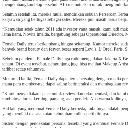
mengembangkan blog tersebut. Affi memutuskan untuk mengundurkan 
Setahun setelah itu, mereka mulai mendirikan sebuah Perseroan Ter
karyawan yang bertugas sebagai sales. Mereka pun masih harus berjuan
“Kemudian sejak tahun 2011 ada investor yang masuk, kami jadi mak
lama kami, Novita Imelda, bergabung sebagai Operational Director. 
Female Daily terus berkembang hingga sekarang. Kantor mereka suda
banyak brand beauty dan fesyen besar seperti Levi’s, L’Oreal Paris, 
Sebelum pandemi, Female Daily juga rutin mengadakan Jakarta X Bea
tenant. Di event tersebut, pengunjung juga bisa melihat Makeup Art
terlibat setiap tahunnya.
Menurut Hanifa, Female Daily dapat terus bersaing dengan media p
mana para member-nya dapat saling berinteraksi dan membagikan rev
“Kami menyediakan space untuk review dan rekomendasi, dan kami me
rambutnya lurus, keriting, panjang, atau pendek. Apa warna kulitnya,
Hal lain yang membuat Female Daily berbeda, imbuhnya, adalah penga
yang memiliki masalah atau kebutuhan kulit seperti dirinya.
Sistem dengan pendekatan personal tersebut yang membuat Female Dail