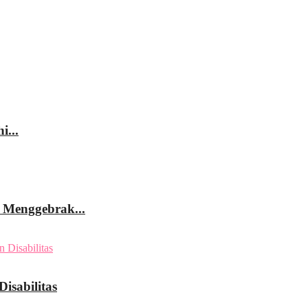
i...
l Menggebrak...
isabilitas