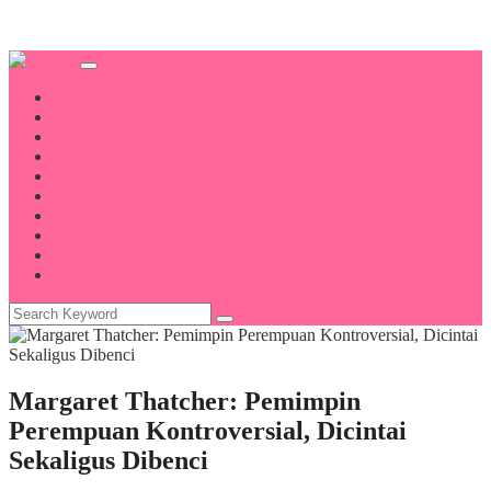
Beranda
Kecantikan
Kesehatan
Psikologi
Wirausaha
Wisata & Kuliner
Sosial Budaya
Fashion
Sosok
Indeks
Margaret Thatcher: Pemimpin
Perempuan Kontroversial, Dicintai
Sekaligus Dibenci