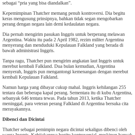
sebagai “pria yang bisa diandalkan”.
Kepemimpinan Thatcher memang penuh kontroversi. Dia begitu
keras mengusung prinsipnya, bahkan tidak segan mengobarkan
perang dengan negara lain demi kedaulatan negara.
Dia pernah mengirim pasukan Inggris untuk berperang melawan
Argentina. Waktu itu pada 2 April 1982, rezim militer Argentina
menyerang dan menduduki Kepulauan Falkland yang berada di
bawah administrasi Inggris.
Tanpa ragu, Thatcher pun mengirim angkatan laut Inggris untuk
merebut kembali Falkland. Dua bulan kemudian, Argentina
menyerah, Inggris pun mengantongi kemenangan dengan merebut
kembali Kepulauan Falkland.
Namun harga yang dibayar cukup mahal. Inggris kehilangan 255
tentara dan beberapa kapal perang. Sementara itu di kubu Argentina,
sebanyak 646 tentara tewas. Pada tahun 2013, ketika Thatcher
meninggal, para veteran perang Falkland di Argentina bersuka cita
merayakannya.
Dibenci dan Dicintai
Thatcher sebagai pemimpin negara dicintai sekaligus dibenci oleh
warga Inggris. Kebijakannya begitu kontroversial, meskipun banyak