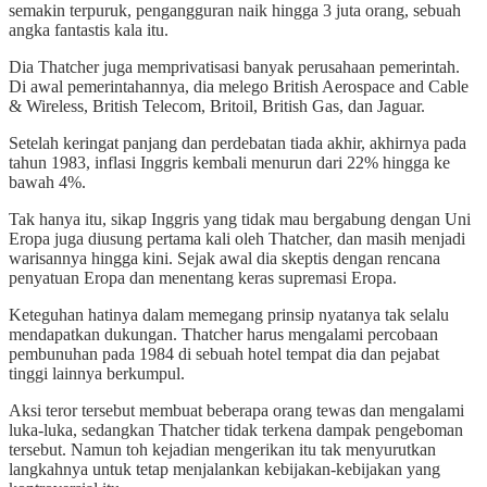
semakin terpuruk, pengangguran naik hingga 3 juta orang, sebuah
angka fantastis kala itu.
Dia Thatcher juga memprivatisasi banyak perusahaan pemerintah.
Di awal pemerintahannya, dia melego British Aerospace and Cable
& Wireless, British Telecom, Britoil, British Gas, dan Jaguar.
Setelah keringat panjang dan perdebatan tiada akhir, akhirnya pada
tahun 1983, inflasi Inggris kembali menurun dari 22% hingga ke
bawah 4%.
Tak hanya itu, sikap Inggris yang tidak mau bergabung dengan Uni
Eropa juga diusung pertama kali oleh Thatcher, dan masih menjadi
warisannya hingga kini. Sejak awal dia skeptis dengan rencana
penyatuan Eropa dan menentang keras supremasi Eropa.
Keteguhan hatinya dalam memegang prinsip nyatanya tak selalu
mendapatkan dukungan. Thatcher harus mengalami percobaan
pembunuhan pada 1984 di sebuah hotel tempat dia dan pejabat
tinggi lainnya berkumpul.
Aksi teror tersebut membuat beberapa orang tewas dan mengalami
luka-luka, sedangkan Thatcher tidak terkena dampak pengeboman
tersebut. Namun toh kejadian mengerikan itu tak menyurutkan
langkahnya untuk tetap menjalankan kebijakan-kebijakan yang