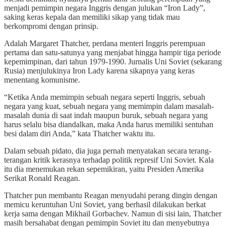
menjadi pemimpin negara Inggris dengan julukan “Iron Lady”,
saking keras kepala dan memiliki sikap yang tidak mau
berkompromi dengan prinsip.
Adalah Margaret Thatcher, perdana menteri Inggris perempuan
pertama dan satu-satunya yang menjabat hingga hampir tiga periode
kepemimpinan, dari tahun 1979-1990. Jurnalis Uni Soviet (sekarang
Rusia) menjulukinya Iron Lady karena sikapnya yang keras
menentang komunisme.
“Ketika Anda memimpin sebuah negara seperti Inggris, sebuah
negara yang kuat, sebuah negara yang memimpin dalam masalah-
masalah dunia di saat indah maupun buruk, sebuah negara yang
harus selalu bisa diandalkan, maka Anda harus memiliki sentuhan
besi dalam diri Anda,” kata Thatcher waktu itu.
Dalam sebuah pidato, dia juga pernah menyatakan secara terang-
terangan kritik kerasnya terhadap politik represif Uni Soviet. Kala
itu dia menemukan rekan sepemikiran, yaitu Presiden Amerika
Serikat Ronald Reagan.
Thatcher pun membantu Reagan menyudahi perang dingin dengan
memicu keruntuhan Uni Soviet, yang berhasil dilakukan berkat
kerja sama dengan Mikhail Gorbachev. Namun di sisi lain, Thatcher
masih bersahabat dengan pemimpin Soviet itu dan menyebutnya