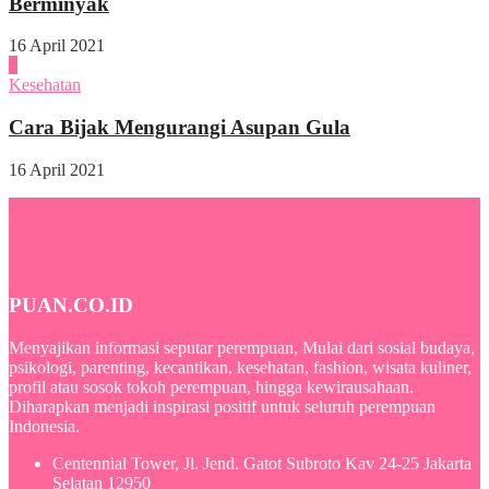
Berminyak
16 April 2021
4
Kesehatan
Cara Bijak Mengurangi Asupan Gula
16 April 2021
PUAN.CO.ID
Menyajikan informasi seputar perempuan, Mulai dari sosial budaya,
psikologi, parenting, kecantikan, kesehatan, fashion, wisata kuliner,
profil atau sosok tokoh perempuan, hingga kewirausahaan.
Diharapkan menjadi inspirasi positif untuk seluruh perempuan
Indonesia.
Centennial Tower, Jl. Jend. Gatot Subroto Kav 24-25 Jakarta
Selatan 12950