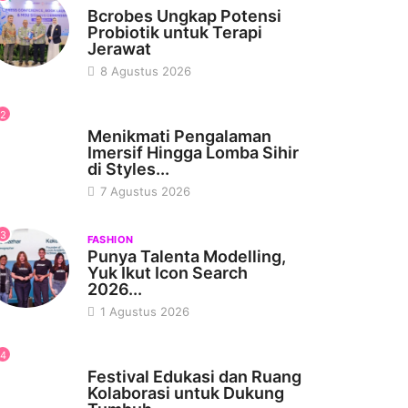
Bcrobes Ungkap Potensi
Probiotik untuk Terapi
Jerawat
8 Agustus 2026
2
WISATA & KULINER
Menikmati Pengalaman
Imersif Hingga Lomba Sihir
di Styles...
7 Agustus 2026
3
FASHION
Punya Talenta Modelling,
Yuk Ikut Icon Search
2026...
1 Agustus 2026
4
PSIKOLOGI
Festival Edukasi dan Ruang
Kolaborasi untuk Dukung