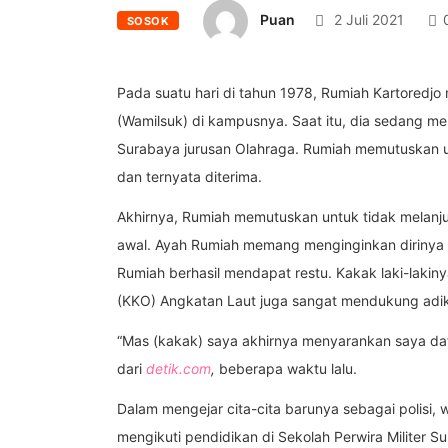
Puan
2 Juli 2021
SOSOK
Pada suatu hari di tahun 1978, Rumiah Kartoredj
(Wamilsuk) di kampusnya. Saat itu, dia sedang men
Surabaya jurusan Olahraga. Rumiah memutuskan u
dan ternyata diterima.
Akhirnya, Rumiah memutuskan untuk tidak melanjut
awal. Ayah Rumiah memang menginginkan dirinya 
Rumiah berhasil mendapat restu. Kakak laki-laki
(KKO) Angkatan Laut juga sangat mendukung adikn
“Mas (kakak) saya akhirnya menyarankan saya daftar 
dari
detik.com
,
beberapa waktu lalu.
Dalam mengejar cita-cita barunya sebagai polisi,
mengikuti pendidikan di Sekolah Perwira Militer S