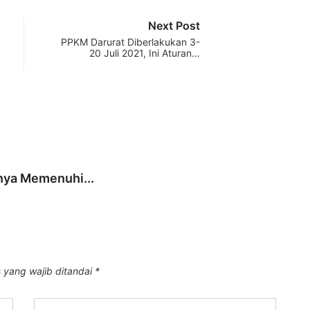
Next Post
PPKM Darurat Diberlakukan 3-
20 Juli 2021, Ini Aturan…
FAS
anya Memenuhi...
Seder
1 Agu
 yang wajib ditandai
*