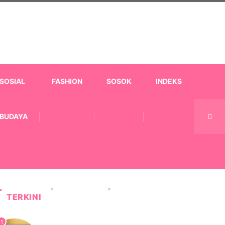
SOSIAL
FASHION
SOSOK
INDEKS
BUDAYA
TERKINI
1
KESEHATAN