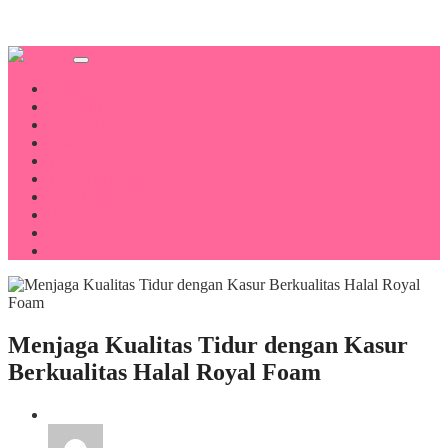
Beranda
Kecantikan
Kesehatan
Psikologi
Wirausaha
Wisata & Kuliner
Sosial Budaya
Fashion
Sosok
Indeks
Menjaga Kualitas Tidur dengan Kasur
Berkualitas Halal Royal Foam
Kesehatan