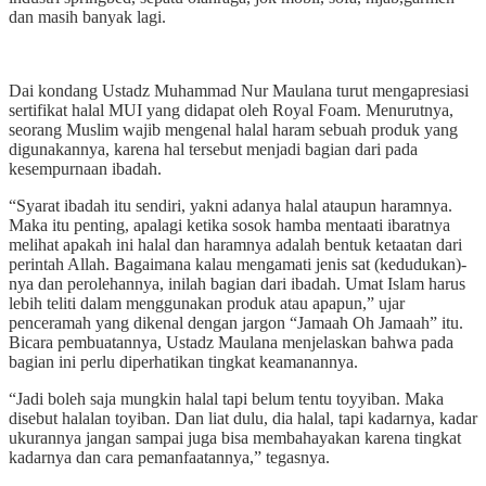
dan masih banyak lagi.
Dai kondang Ustadz Muhammad Nur Maulana turut mengapresiasi
sertifikat halal MUI yang didapat oleh Royal Foam. Menurutnya,
seorang Muslim wajib mengenal halal haram sebuah produk yang
digunakannya, karena hal tersebut menjadi bagian dari pada
kesempurnaan ibadah.
“Syarat ibadah itu sendiri, yakni adanya halal ataupun haramnya.
Maka itu penting, apalagi ketika sosok hamba mentaati ibaratnya
melihat apakah ini halal dan haramnya adalah bentuk ketaatan dari
perintah Allah. Bagaimana kalau mengamati jenis sat (kedudukan)-
nya dan perolehannya, inilah bagian dari ibadah. Umat Islam harus
lebih teliti dalam menggunakan produk atau apapun,” ujar
penceramah yang dikenal dengan jargon “Jamaah Oh Jamaah” itu.
Bicara pembuatannya, Ustadz Maulana menjelaskan bahwa pada
bagian ini perlu diperhatikan tingkat keamanannya.
“Jadi boleh saja mungkin halal tapi belum tentu toyyiban. Maka
disebut halalan toyiban. Dan liat dulu, dia halal, tapi kadarnya, kadar
ukurannya jangan sampai juga bisa membahayakan karena tingkat
kadarnya dan cara pemanfaatannya,” tegasnya.