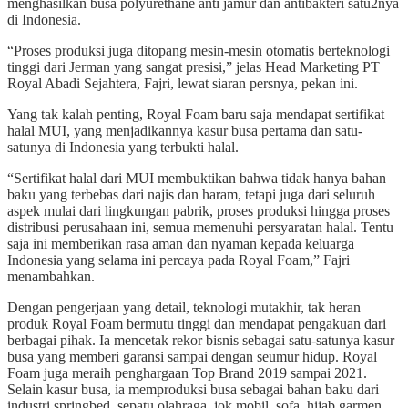
menghasilkan busa polyurethane anti jamur dan antibakteri satu2nya
di Indonesia.
“Proses produksi juga ditopang mesin-mesin otomatis berteknologi
tinggi dari Jerman yang sangat presisi,” jelas Head Marketing PT
Royal Abadi Sejahtera, Fajri, lewat siaran persnya, pekan ini.
Yang tak kalah penting, Royal Foam baru saja mendapat sertifikat
halal MUI, yang menjadikannya kasur busa pertama dan satu-
satunya di Indonesia yang terbukti halal.
“Sertifikat halal dari MUI membuktikan bahwa tidak hanya bahan
baku yang terbebas dari najis dan haram, tetapi juga dari seluruh
aspek mulai dari lingkungan pabrik, proses produksi hingga proses
distribusi perusahaan ini, semua memenuhi persyaratan halal. Tentu
saja ini memberikan rasa aman dan nyaman kepada keluarga
Indonesia yang selama ini percaya pada Royal Foam,” Fajri
menambahkan.
Dengan pengerjaan yang detail, teknologi mutakhir, tak heran
produk Royal Foam bermutu tinggi dan mendapat pengakuan dari
berbagai pihak. Ia mencetak rekor bisnis sebagai satu-satunya kasur
busa yang memberi garansi sampai dengan seumur hidup. Royal
Foam juga meraih penghargaan Top Brand 2019 sampai 2021.
Selain kasur busa, ia memproduksi busa sebagai bahan baku dari
industri springbed, sepatu olahraga, jok mobil, sofa, hijab,garmen