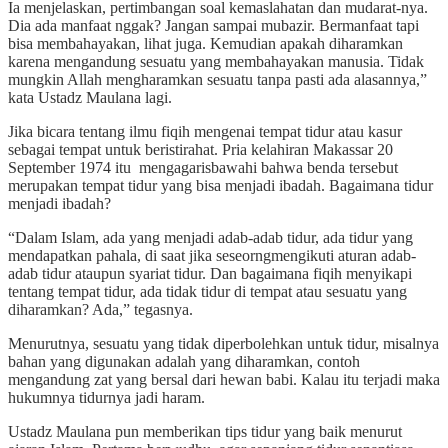
Ia menjelaskan, pertimbangan soal kemaslahatan dan mudarat-nya.
Dia ada manfaat nggak? Jangan sampai mubazir. Bermanfaat tapi
bisa membahayakan, lihat juga. Kemudian apakah diharamkan
karena mengandung sesuatu yang membahayakan manusia. Tidak
mungkin Allah mengharamkan sesuatu tanpa pasti ada alasannya,”
kata Ustadz Maulana lagi.
Jika bicara tentang ilmu fiqih mengenai tempat tidur atau kasur
sebagai tempat untuk beristirahat. Pria kelahiran Makassar 20
September 1974 itu mengagarisbawahi bahwa benda tersebut
merupakan tempat tidur yang bisa menjadi ibadah. Bagaimana tidur
menjadi ibadah?
“Dalam Islam, ada yang menjadi adab-adab tidur, ada tidur yang
mendapatkan pahala, di saat jika seseorngmengikuti aturan adab-
adab tidur ataupun syariat tidur. Dan bagaimana fiqih menyikapi
tentang tempat tidur, ada tidak tidur di tempat atau sesuatu yang
diharamkan? Ada,” tegasnya.
Menurutnya, sesuatu yang tidak diperbolehkan untuk tidur, misalnya
bahan yang digunakan adalah yang diharamkan, contoh
mengandung zat yang bersal dari hewan babi. Kalau itu terjadi maka
hukumnya tidurnya jadi haram.
Ustadz Maulana pun memberikan tips tidur yang baik menurut