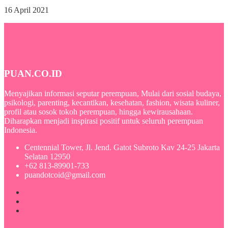
16 April 2021
PUAN.CO.ID
Menyajikan informasi seputar perempuan, Mulai dari sosial budaya,
psikologi, parenting, kecantikan, kesehatan, fashion, wisata kuliner,
profil atau sosok tokoh perempuan, hingga kewirausahaan.
Diharapkan menjadi inspirasi positif untuk seluruh perempuan
Indonesia.
Centennial Tower, Jl. Jend. Gatot Subroto Kav 24-25 Jakarta
Selatan 12950
+62 813-89901-733
puandotcoid@gmail.com