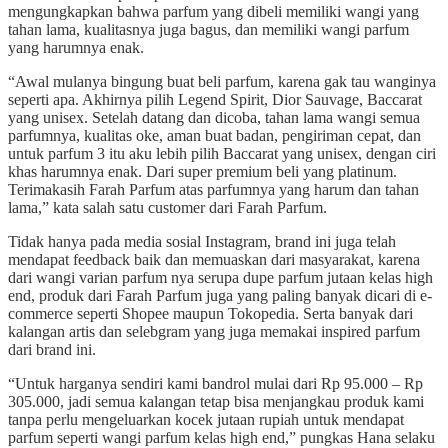
mengungkapkan bahwa parfum yang dibeli memiliki wangi yang
tahan lama, kualitasnya juga bagus, dan memiliki wangi parfum
yang harumnya enak.
“Awal mulanya bingung buat beli parfum, karena gak tau wanginya
seperti apa. Akhirnya pilih Legend Spirit, Dior Sauvage, Baccarat
yang unisex. Setelah datang dan dicoba, tahan lama wangi semua
parfumnya, kualitas oke, aman buat badan, pengiriman cepat, dan
untuk parfum 3 itu aku lebih pilih Baccarat yang unisex, dengan ciri
khas harumnya enak. Dari super premium beli yang platinum.
Terimakasih Farah Parfum atas parfumnya yang harum dan tahan
lama,” kata salah satu customer dari Farah Parfum.
Tidak hanya pada media sosial Instagram, brand ini juga telah
mendapat feedback baik dan memuaskan dari masyarakat, karena
dari wangi varian parfum nya serupa dupe parfum jutaan kelas high
end, produk dari Farah Parfum juga yang paling banyak dicari di e-
commerce seperti Shopee maupun Tokopedia. Serta banyak dari
kalangan artis dan selebgram yang juga memakai inspired parfum
dari brand ini.
“Untuk harganya sendiri kami bandrol mulai dari Rp 95.000 – Rp
305.000, jadi semua kalangan tetap bisa menjangkau produk kami
tanpa perlu mengeluarkan kocek jutaan rupiah untuk mendapat
parfum seperti wangi parfum kelas high end,” pungkas Hana selaku