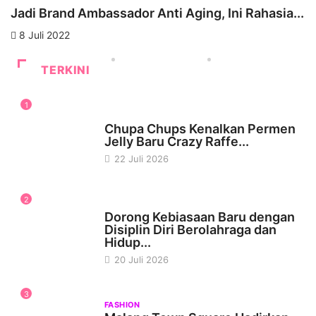
D
Jadi Brand Ambassador Anti Aging, Ini Rahasia...
d
8 Juli 2022
TERKINI
1
WISATA & KULINER
Chupa Chups Kenalkan Permen
Jelly Baru Crazy Raffe...
22 Juli 2026
2
KESEHATAN
Dorong Kebiasaan Baru dengan
Disiplin Diri Berolahraga dan
Hidup...
20 Juli 2026
3
FASHION