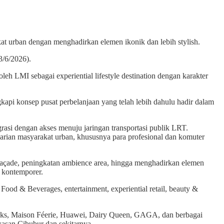
at urban dengan menghadirkan elemen ikonik dan lebih stylish.
3/6/2026).
 LMI sebagai experiential lifestyle destination dengan karakter
kapi konsep pusat perbelanjaan yang telah lebih dahulu hadir dalam
grasi dengan akses menuju jaringan transportasi publik LRT.
s harian masyarakat urban, khususnya para profesional dan komuter
 façade, peningkatan ambience area, hingga menghadirkan elemen
n kontemporer.
 Food & Beverages, entertainment, experiential retail, beauty &
orks, Maison Féerie, Huawei, Dairy Queen, GAGA, dan berbagai
awasan Cibubur dan sekitarnya.