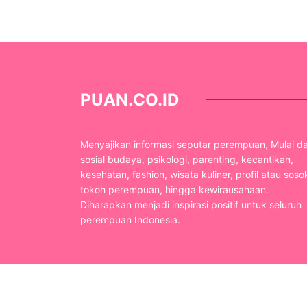
PUAN.CO.ID
Menyajikan informasi seputar perempuan, Mulai da
sosial budaya, psikologi, parenting, kecantikan,
kesehatan, fashion, wisata kuliner, profil atau soso
tokoh perempuan, hingga kewirausahaan.
Diharapkan menjadi inspirasi positif untuk seluruh
perempuan Indonesia.