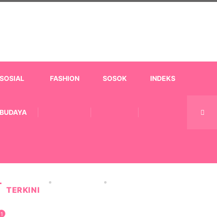
SOSIAL
FASHION
SOSOK
INDEKS
BUDAYA
TERKINI
1
KESEHATAN