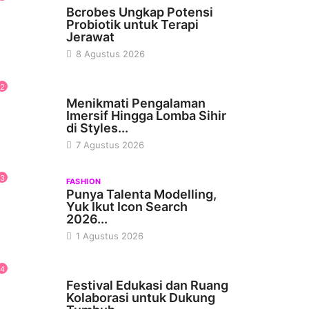
Bcrobes Ungkap Potensi
Probiotik untuk Terapi
Jerawat
8 Agustus 2026
2
WISATA & KULINER
Menikmati Pengalaman
Imersif Hingga Lomba Sihir
di Styles...
7 Agustus 2026
3
FASHION
Punya Talenta Modelling,
Yuk Ikut Icon Search
2026...
1 Agustus 2026
4
PSIKOLOGI
Festival Edukasi dan Ruang
Kolaborasi untuk Dukung