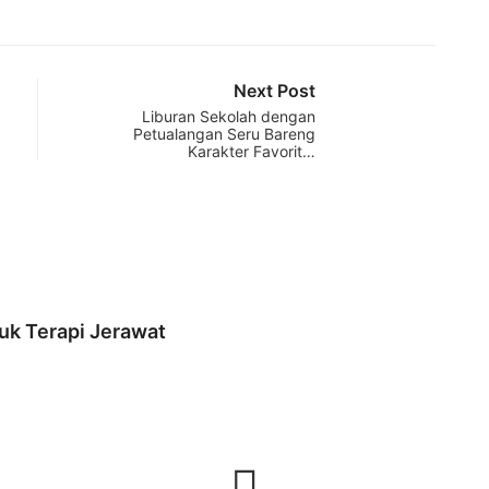
Next Post
Liburan Sekolah dengan
Petualangan Seru Bareng
Karakter Favorit…
WIS
uk Terapi Jerawat
Menik
7 Agu