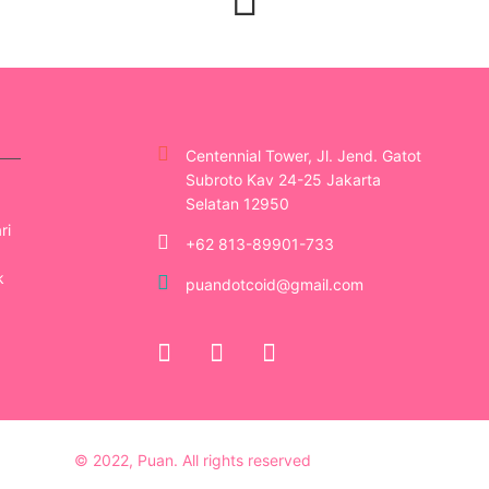
Centennial Tower, Jl. Jend. Gatot
Subroto Kav 24-25 Jakarta
Selatan 12950
ri
+62 813-89901-733
k
puandotcoid@gmail.com
© 2022, Puan. All rights reserved