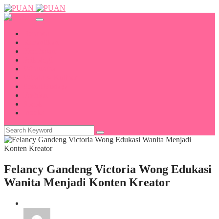
Beranda
Kecantikan
Kesehatan
Psikologi
Wirausaha
Wisata & Kuliner
Sosial Budaya
Fashion
Sosok
Indeks
Felancy Gandeng Victoria Wong Edukasi
Wanita Menjadi Konten Kreator
Sosok