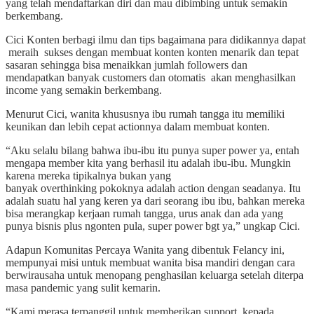
yang telah mendaftarkan diri dan mau dibimbing untuk semakin
berkembang.
Cici Konten berbagi ilmu dan tips bagaimana para didikannya dapat
meraih sukses dengan membuat konten konten menarik dan tepat
sasaran sehingga bisa menaikkan jumlah followers dan
mendapatkan banyak customers dan otomatis akan menghasilkan
income yang semakin berkembang.
Menurut Cici, wanita khususnya ibu rumah tangga itu memiliki
keunikan dan lebih cepat actionnya dalam membuat konten.
“Aku selalu bilang bahwa ibu-ibu itu punya super power ya, entah
mengapa member kita yang berhasil itu adalah ibu-ibu. Mungkin
karena mereka tipikalnya bukan yang
banyak overthinking pokoknya adalah action dengan seadanya. Itu
adalah suatu hal yang keren ya dari seorang ibu ibu, bahkan mereka
bisa merangkap kerjaan rumah tangga, urus anak dan ada yang
punya bisnis plus ngonten pula, super power bgt ya,” ungkap Cici.
Adapun Komunitas Percaya Wanita yang dibentuk Felancy ini,
mempunyai misi untuk membuat wanita bisa mandiri dengan cara
berwirausaha untuk menopang penghasilan keluarga setelah diterpa
masa pandemic yang sulit kemarin.
“Kami merasa terpanggil untuk memberikan support kepada