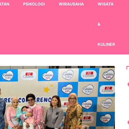
ATAN
PSIKOLOGI
WIRAUSAHA
WISATA
&
KULINER