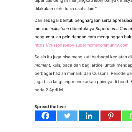
diperluas dengan menjangkau lebih banyak masya
dilakukan oleh dunia usaha lain.”
Dan sebagai bentuk penghargaan serta apreasias
menjadi
milestone
dibentuknya
Supermoms Commu
pengumpulan poin dengan cara mengunggah bukti
https://cussonsbaby.supermomscommunity.com
Selain itu juga bisa mengikuti berbagai kegiatan d
moment,
kuis, baca dan bagi artikel untuk menda
berbagai hadiah menarik dari Cussons. Periode p
juga bisa langsung menukarkan poinnya di booth
pada 2 April ini.
Spread the love