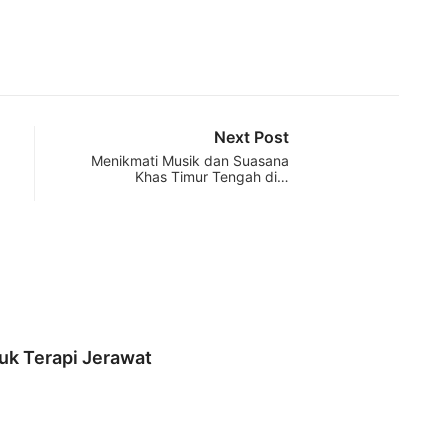
Next Post
Menikmati Musik dan Suasana
Khas Timur Tengah di…
WIS
uk Terapi Jerawat
Menik
7 Ag