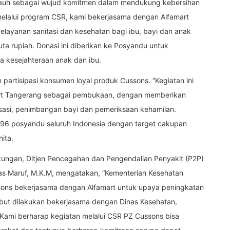
 jauh sebagai wujud komitmen dalam mendukung kebersihan
melalui program CSR, kami bekerjasama dengan Alfamart
ayanan sanitasi dan kesehatan bagi ibu, bayi dan anak
a rupiah. Donasi ini diberikan ke Posyandu untuk
a kesejahteraan anak dan ibu.
 partisipasi konsumen loyal produk Cussons. “Kegiatan ini
mart Tangerang sebagai pembukaan, dengan memberikan
sasi, penimbangan bayi dan pemeriksaan kehamilan.
 96 posyandu seluruh Indonesia dengan target cakupan
ita.
kungan, Ditjen Pencegahan dan Pengendalian Penyakit (P2P)
nas Maruf, M.K.M, mengatakan, “Kementerian Kesehatan
sons bekerjasama dengan Alfamart untuk upaya peningkatan
ebut dilakukan bekerjasama dengan Dinas Kesehatan,
Kami berharap kegiatan melalui CSR PZ Cussons bisa