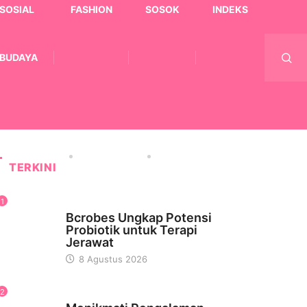
SOSIAL
FASHION
SOSOK
INDEKS
BUDAYA
TERKINI
1
KESEHATAN
Bcrobes Ungkap Potensi
Probiotik untuk Terapi
Jerawat
8 Agustus 2026
2
WISATA & KULINER