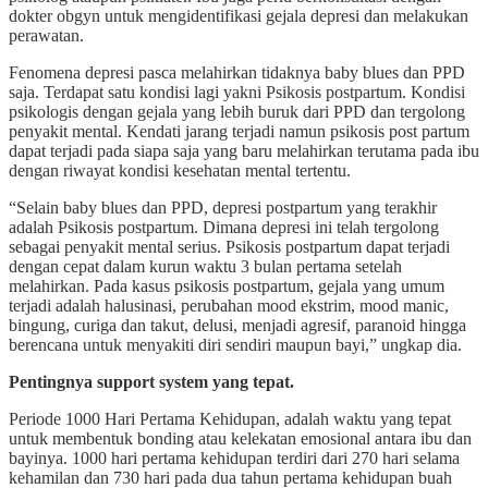
dokter obgyn untuk mengidentifikasi gejala depresi dan melakukan
perawatan.
Fenomena depresi pasca melahirkan tidaknya baby blues dan PPD
saja. Terdapat satu kondisi lagi yakni Psikosis postpartum. Kondisi
psikologis dengan gejala yang lebih buruk dari PPD dan tergolong
penyakit mental. Kendati jarang terjadi namun psikosis post partum
dapat terjadi pada siapa saja yang baru melahirkan terutama pada ibu
dengan riwayat kondisi kesehatan mental tertentu.
“Selain baby blues dan PPD, depresi postpartum yang terakhir
adalah Psikosis postpartum. Dimana depresi ini telah tergolong
sebagai penyakit mental serius. Psikosis postpartum dapat terjadi
dengan cepat dalam kurun waktu 3 bulan pertama setelah
melahirkan. Pada kasus psikosis postpartum, gejala yang umum
terjadi adalah halusinasi, perubahan mood ekstrim, mood manic,
bingung, curiga dan takut, delusi, menjadi agresif, paranoid hingga
berencana untuk menyakiti diri sendiri maupun bayi,” ungkap dia.
Pentingnya support system yang tepat.
Periode 1000 Hari Pertama Kehidupan, adalah waktu yang tepat
untuk membentuk bonding atau kelekatan emosional antara ibu dan
bayinya. 1000 hari pertama kehidupan terdiri dari 270 hari selama
kehamilan dan 730 hari pada dua tahun pertama kehidupan buah