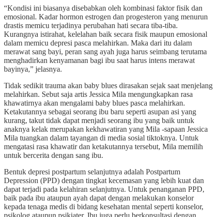
“Kondisi ini biasanya disebabkan oleh kombinasi faktor fisik dan
emosional. Kadar hormon estrogen dan progesteron yang menurun
drastis memicu terjadinya perubahan hati secara tiba-tiba.
Kurangnya istirahat, kelelahan baik secara fisik maupun emosional
dalam memicu depresi pasca melahirkan. Maka dari itu dalam
merawat sang bayi, peran sang ayah juga harus seimbang terutama
menghadirkan kenyamanan bagi ibu saat harus intens merawat
bayinya,” jelasnya.
Tidak sedikit trauma akan baby blues dirasakan sejak saat menjelang
melahirkan. Sebut saja artis Jessica Mila mengungkapkan rasa
khawatirnya akan mengalami baby blues pasca melahirkan.
Ketakutannya sebagai seorang ibu baru seperti asupan asi yang
kurang, takut tidak dapat menjadi seorang ibu yang baik untuk
anaknya kelak merupakan kekhawatiran yang Mila -sapaan Jessica
Mila tuangkan dalam tayangan di media sosial tiktoknya. Untuk
mengatasi rasa khawatir dan ketakutannya tersebut, Mila memilih
untuk bercerita dengan sang ibu.
Bentuk depresi postpartum selanjutnya adalah Postpartum
Depression (PPD) dengan tingkat kecemasan yang lebih kuat dan
dapat terjadi pada kelahiran selanjutnya. Untuk penanganan PPD,
baik pada ibu ataupun ayah dapat dengan melakukan konselor
kepada tenaga medis di bidang kesehatan mental seperti konselor,
psikolog ataupun psikiater. Ibu juga perlu berkonsultasi dengan