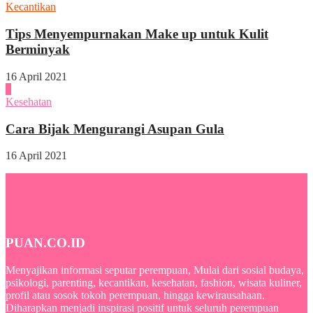
Kecantikan
Tips Menyempurnakan Make up untuk Kulit
Berminyak
16 April 2021
4
Kesehatan
Cara Bijak Mengurangi Asupan Gula
16 April 2021
PUAN.CO.ID
Menyajikan informasi seputar perempuan, Mulai dari sosial budaya,
psikologi, parenting, kecantikan, kesehatan, fashion, wisata kuliner,
profil atau sosok tokoh perempuan, hingga kewirausahaan.
Diharapkan menjadi inspirasi positif untuk seluruh perempuan