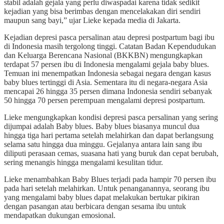
stabil adalah gejala yang perlu diwaspadai karena tidak sedikit
kejadian yang bisa berimbas dengan mencelakakan diri sendiri
maupun sang bayi,” ujar Lieke kepada media di Jakarta.
Kejadian depresi pasca persalinan atau depresi postpartum bagi ibu
di Indonesia masih tergolong tinggi. Catatan Badan Kependudukan
dan Keluarga Berencana Nasional (BKKBN) mengungkapkan
terdapat 57 persen ibu di Indonesia mengalami gejala baby blues.
Temuan ini menempatkan Indonesia sebagai negara dengan kasus
baby blues tertinggi di Asia. Sementara itu di negara-negara Asia
mencapai 26 hingga 35 persen dimana Indonesia sendiri sebanyak
50 hingga 70 persen perempuan mengalami depresi postpartum.
Lieke mengungkapkan kondisi depresi pasca persalinan yang sering
dijumpai adalah Baby blues. Baby blues biasanya muncul dua
hingga tiga hari pertama setelah melahirkan dan dapat berlangsung
selama satu hingga dua minggu. Gejalanya antara lain sang ibu
diliputi perasaan cemas, suasana hati yang buruk dan cepat berubah,
sering menangis hingga mengalami kesulitan tidur.
Lieke menambahkan Baby Blues terjadi pada hampir 70 persen ibu
pada hari setelah melahirkan. Untuk penanganannya, seorang ibu
yang mengalami baby blues dapat melakukan bertukar pikiran
dengan pasangan atau berbicara dengan sesama ibu untuk
mendapatkan dukungan emosional.