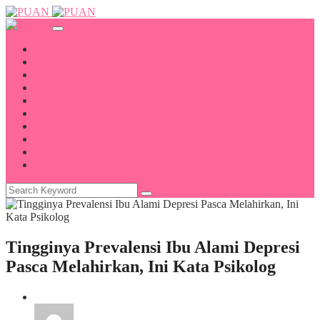
Beranda
Kecantikan
Kesehatan
Psikologi
Wirausaha
Wisata & Kuliner
Sosial Budaya
Fashion
Sosok
Indeks
Tingginya Prevalensi Ibu Alami Depresi
Pasca Melahirkan, Ini Kata Psikolog
Kesehatan