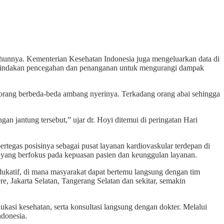
hunnya. Kementerian Kesehatan Indonesia juga mengeluarkan data di
si tindakan pencegahan dan penanganan untuk mengurangi dampak
 orang berbeda-beda ambang nyerinya. Terkadang orang abai sehingga
an jantung tersebut,” ujar dr. Hoyi ditemui di peringatan Hari
tegas posisinya sebagai pusat layanan kardiovaskular terdepan di
i yang berfokus pada kepuasan pasien dan keunggulan layanan.
ukatif, di mana masyarakat dapat bertemu langsung dengan tim
re, Jakarta Selatan, Tangerang Selatan dan sekitar, semakin
kasi kesehatan, serta konsultasi langsung dengan dokter. Melalui
ndonesia.