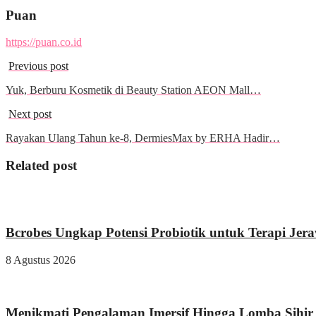
Puan
https://puan.co.id
Previous post
Yuk, Berburu Kosmetik di Beauty Station AEON Mall…
Next post
Rayakan Ulang Tahun ke-8, DermiesMax by ERHA Hadir…
Related post
Kesehatan
Bcrobes Ungkap Potensi Probiotik untuk Terapi Jer
8 Agustus 2026
Wisata & Kuliner
Menikmati Pengalaman Imersif Hingga Lomba Sihir d