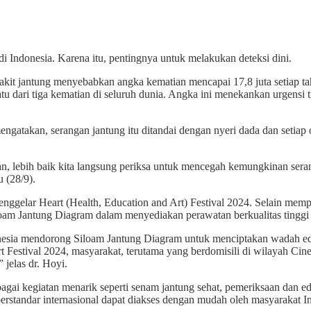
i Indonesia. Karena itu, pentingnya untuk melakukan deteksi dini.
it jantung menyebabkan angka kematian mencapai 17,8 juta setiap ta
atu dari tiga kematian di seluruh dunia. Angka ini menekankan urgen
gatakan, serangan jantung itu ditandai dengan nyeri dada dan setiap
n, lebih baik kita langsung periksa untuk mencegah kemungkinan serang
 (28/9).
ggelar Heart (Health, Education and Art) Festival 2024. Selain memper
iloam Jantung Diagram dalam menyediakan perawatan berkualitas tingg
onesia mendorong Siloam Jantung Diagram untuk menciptakan wadah ed
rt Festival 2024, masyarakat, terutama yang berdomisili di wilayah Cine
jelas dr. Hoyi.
ai kegiatan menarik seperti senam jantung sehat, pemeriksaan dan edu
erstandar internasional dapat diakses dengan mudah oleh masyarakat I