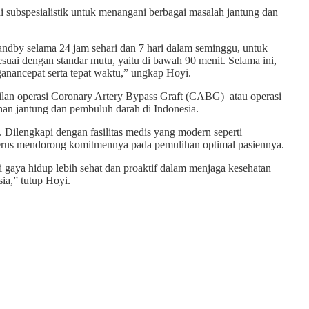
i subspesialistik untuk menangani berbagai masalah jantung dan
andby selama 24 jam sehari dan 7 hari dalam seminggu, untuk
suai dengan standar mutu, yaitu di bawah 90 menit. Selama ini,
ganancepat serta tepat waktu,” ungkap Hoyi.
asilan operasi Coronary Artery Bypass Graft (CABG) atau operasi
nan jantung dan pembuluh darah di Indonesia.
Dilengkapi dengan fasilitas medis yang modern seperti
am terus mendorong komitmennya pada pemulihan optimal pasiennya.
 gaya hidup lebih sehat dan proaktif dalam menjaga kesehatan
ia,” tutup Hoyi.