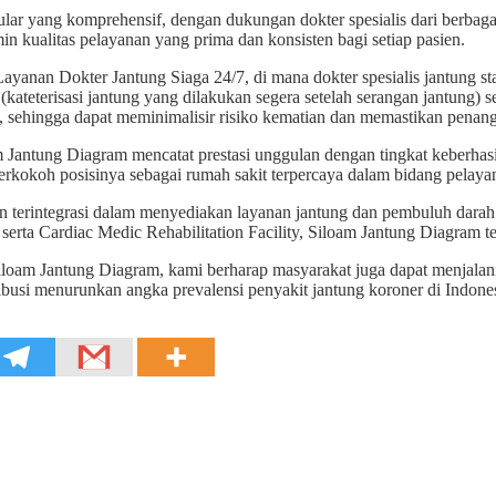
lar yang komprehensif, dengan dukungan dokter spesialis dari berbaga
n kualitas pelayanan yang prima dan konsisten bagi setiap pasien.
ayanan Dokter Jantung Siaga 24/7, di mana dokter spesialis jantung st
teterisasi jantung yang dilakukan segera setelah serangan jantung) se
t, sehingga dapat meminimalisir risiko kematian dan memastikan penan
oam Jantung Diagram mencatat prestasi unggulan dengan tingkat keberh
erkokoh posisinya sebagai rumah sakit terpercaya dalam bidang pelaya
terintegrasi dalam menyediakan layanan jantung dan pembuluh darah. 
t, serta Cardiac Medic Rehabilitation Facility, Siloam Jantung Diagr
Siloam Jantung Diagram, kami berharap masyarakat juga dapat menjalani
ibusi menurunkan angka prevalensi penyakit jantung koroner di Indones