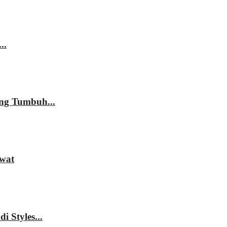
..
ng Tumbuh...
awat
 Styles...