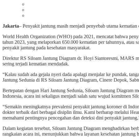
Jakarta
– Penyakit jantung masih menjadi penyebab utama kematian d
World Health Organization (WHO) pada 2021, mencatat bahwa penyak
tahun 2023, yang melaporkan 650.000 kematian per tahunnya, atau s
penyakit jantung pada kesehatan masyarakat.
Direktur RS Siloam Jantung Diagram dr. Hoyi Siantoresmi, MARS men
sering terjadi kematian mendadak.
“Kalau sudah ada gejala nyeri dada apalagi menjalar ke pundak, tanga
Jantung Sedunia di RS Siloam Jantung Diagram, Cinere Depok, Sabtu
Bertepatan dengan Hari Jantung Sedunia, Siloam Jantung Diagram men
Indonesia, acara ini sekaligus menjadi salah satu wujud komitmen S
“Semakin meningkatnya prevalensi penyakit jantung koroner di Ind
dokter terbaik dari berbagai disiplin ilmu. Kami berharap melalui Hea
memahami pentingnya pencegahan dan deteksi dini penyakit jantung,” 
Dalam kegiatan tersebut, Siloam Jantung Diagram menghadirkan berbag
rangkaian acara ini, menunjukkan bahwa layanan kesehatan jantung b