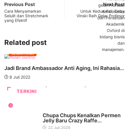
Previous Post
Next Post
Cara Menyamarkan
Untuk Kedua Kali, Deby
Selulit dan Stretchmark
Vinski Raih Gelar Profesor
yang Efektif
Related post
KECANTIKAN
D
Jadi Brand Ambassador Anti Aging, Ini Rahasia...
d
8 Juli 2022
TERKINI
1
WISATA & KULINER
Chupa Chups Kenalkan Permen
Jelly Baru Crazy Raffe...
22 Juli 2026