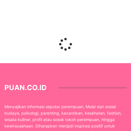
PUAN.CO.ID
Menyajikan informasi seputar perempuan, Mulai dari sosial
budaya, psikologi, parenting, kecantikan, kesehatan, fashion,
wisata kuliner, profil atau sosok tokoh perempuan, hingga
kewirausahaan. Diharapkan menjadi inspirasi positif untuk