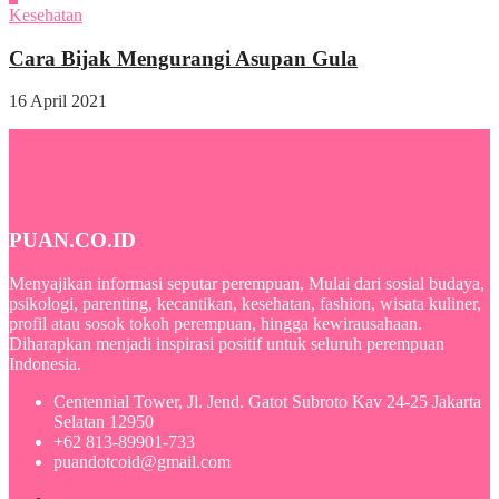
Kesehatan
Cara Bijak Mengurangi Asupan Gula
16 April 2021
PUAN.CO.ID
Menyajikan informasi seputar perempuan, Mulai dari sosial budaya,
psikologi, parenting, kecantikan, kesehatan, fashion, wisata kuliner,
profil atau sosok tokoh perempuan, hingga kewirausahaan.
Diharapkan menjadi inspirasi positif untuk seluruh perempuan
Indonesia.
Centennial Tower, Jl. Jend. Gatot Subroto Kav 24-25 Jakarta
Selatan 12950
+62 813-89901-733
puandotcoid@gmail.com