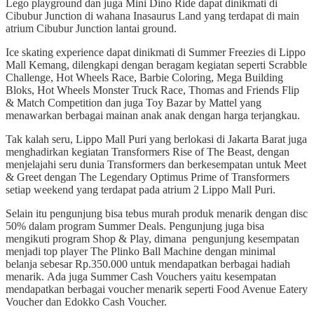
Lego playground dan juga Mini Dino Ride dapat dinikmati di
Cibubur Junction di wahana Inasaurus Land yang terdapat di main
atrium Cibubur Junction lantai ground.
Ice skating experience dapat dinikmati di Summer Freezies di Lippo
Mall Kemang, dilengkapi dengan beragam kegiatan seperti Scrabble
Challenge, Hot Wheels Race, Barbie Coloring, Mega Building
Bloks, Hot Wheels Monster Truck Race, Thomas and Friends Flip
& Match Competition dan juga Toy Bazar by Mattel yang
menawarkan berbagai mainan anak anak dengan harga terjangkau.
Tak kalah seru, Lippo Mall Puri yang berlokasi di Jakarta Barat juga
menghadirkan kegiatan Transformers Rise of The Beast, dengan
menjelajahi seru dunia Transformers dan berkesempatan untuk Meet
& Greet dengan The Legendary Optimus Prime of Transformers
setiap weekend yang terdapat pada atrium 2 Lippo Mall Puri.
Selain itu pengunjung bisa tebus murah produk menarik dengan disc
50% dalam program Summer Deals. Pengunjung juga bisa
mengikuti program Shop & Play, dimana pengunjung kesempatan
menjadi top player The Plinko Ball Machine dengan minimal
belanja sebesar Rp.350.000 untuk mendapatkan berbagai hadiah
menarik. Ada juga Summer Cash Vouchers yaitu kesempatan
mendapatkan berbagai voucher menarik seperti Food Avenue Eatery
Voucher dan Edokko Cash Voucher.