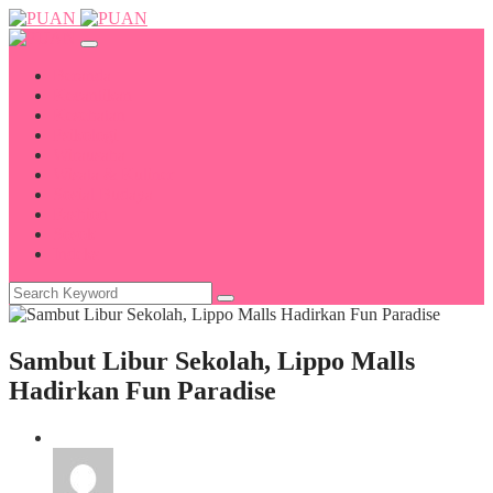
Beranda
Kecantikan
Kesehatan
Psikologi
Wirausaha
Wisata & Kuliner
Sosial Budaya
Fashion
Sosok
Indeks
Sambut Libur Sekolah, Lippo Malls
Hadirkan Fun Paradise
Wisata & Kuliner