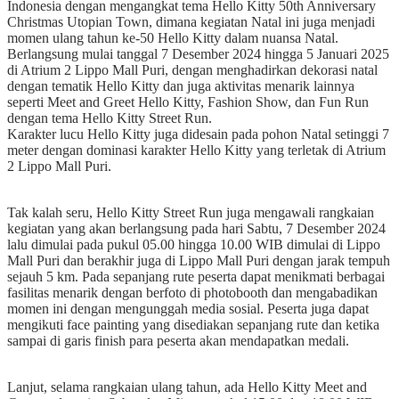
Indonesia dengan mengangkat tema Hello Kitty 50th Anniversary
Christmas Utopian Town, dimana kegiatan Natal ini juga menjadi
momen ulang tahun ke-50 Hello Kitty dalam nuansa Natal.
Berlangsung mulai tanggal 7 Desember 2024 hingga 5 Januari 2025
di Atrium 2 Lippo Mall Puri, dengan menghadirkan dekorasi natal
dengan tematik Hello Kitty dan juga aktivitas menarik lainnya
seperti Meet and Greet Hello Kitty, Fashion Show, dan Fun Run
dengan tema Hello Kitty Street Run.
Karakter lucu Hello Kitty juga didesain pada pohon Natal setinggi 7
meter dengan dominasi karakter Hello Kitty yang terletak di Atrium
2 Lippo Mall Puri.
Tak kalah seru, Hello Kitty Street Run juga mengawali rangkaian
kegiatan yang akan berlangsung pada hari Sabtu, 7 Desember 2024
lalu dimulai pada pukul 05.00 hingga 10.00 WIB dimulai di Lippo
Mall Puri dan berakhir juga di Lippo Mall Puri dengan jarak tempuh
sejauh 5 km. Pada sepanjang rute peserta dapat menikmati berbagai
fasilitas menarik dengan berfoto di photobooth dan mengabadikan
momen ini dengan mengunggah media sosial. Peserta juga dapat
mengikuti face painting yang disediakan sepanjang rute dan ketika
sampai di garis finish para peserta akan mendapatkan medali.
Lanjut, selama rangkaian ulang tahun, ada Hello Kitty Meet and