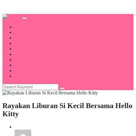
Beranda
Kecantikan
Kesehatan
Psikologi
Wirausaha
Wisata & Kuliner
Sosial Budaya
Fashion
Sosok
Indeks
Rayakan Liburan Si Kecil Bersama Hello
Kitty
Wisata & Kuliner