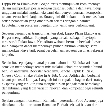
Lippo Plaza Ekalokasari Bogor terus menunjukkan komitmennya
dalam memperkuat posisi sebagai destinasi belanja dan gaya hidup
unggulan melalui langkah ekspansi dan penyempurnaan komposisi
tenant secara berkelanjutan. Strategi ini dilakukan untuk memastikan
setiap pembaruan yang dihadirkan selaras dengan dinamika
kebutuhan dan preferensi pengunjung yang terus berkembang.
Sebagai bagian dari transformasi tersebut, Lippo Plaza Ekalokasari
Bogor menghadirkan Playtopia, yang tercatat sebagai Playtopia
terbesar di Pulau Jawa. Kehadiran wahana bermain berskala besar
ini diharapkan dapat memperkaya pilihan hiburan keluarga serta
memperkuat daya tarik pusat perbelanjaan sebagai destinasi rekreasi
terpadu.
Selain itu, sepanjang kuartal pertama tahun ini, Ekalokasari akan
semakin memperkaya tenant mix melalui kehadiran sejumlah brand
baru, di antaranya Rockstar Academy, Sancha, Optik B Riski,
Cheezy Coin, Shake Shake In A Tub, Crocs, Adidas dan berbagai
tenant potensial lainnya. Langkah ini merupakan bagian dari strategi
ekspansi yang terukur guna menghadirkan pengalaman berbelanja
dan hiburan yang lebih variatif, relevan, dan kompetitif bagi seluruh
pengunjung.
Sejalan dengan momentum Ramadan, peresmian Food Avenue juga
dimaknai melalui program Ramadan Berkah sebagai bagian dari