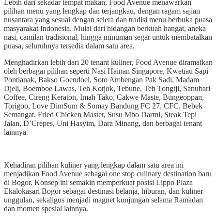
Lebih dari sekadar tempat makan, Food Avenue menawarkan
pilihan menu yang lengkap dan terjangkau, dengan ragam sajian
nusantara yang sesuai dengan selera dan tradisi menu berbuka puasa
masyarakat Indonesia. Mulai dari hidangan berkuah hangat, aneka
nasi, camilan tradisional, hingga minuman segar untuk membatalkan
puasa, seluruhnya tersedia dalam satu area.
Menghadirkan lebih dari 20 tenant kuliner, Food Avenue diramaikan
oleh berbagai pilihan seperti Nasi Hainan Singapore, Kwetiau Sapi
Pontianak, Bakso Goendoel, Soto Ambengan Pak Sadi, Madam
Djeli, Boemboe Lawas, Teh Kotjok, Tebune, Teh Tongtji, Sanubari
Coffee, Cireng Keraton, Imah Tako, Cakwe Maste, Bungeoppan,
Torigoo, Love DimSum & Somay Bandung FC 27, CFC, Bebek
Semangat, Fried Chicken Master, Susu Mbo Darmi, Steak Tepi
Jalan, D’Crepes, Uni Hasyim, Dara Minang, dan berbagai tenant
lainnya.
Kehadiran pilihan kuliner yang lengkap dalam satu area ini
menjadikan Food Avenue sebagai one stop culinary destination baru
di Bogor. Konsep ini semakin memperkuat posisi Lippo Plaza
Ekalokasari Bogor sebagai destinasi belanja, hiburan, dan kuliner
unggulan, sekaligus menjadi magnet kunjungan selama Ramadan
dan momen spesial lainnya.