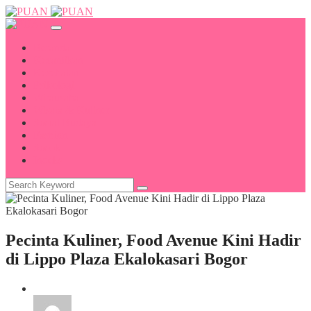
Beranda
Kecantikan
Kesehatan
Psikologi
Wirausaha
Wisata & Kuliner
Sosial Budaya
Fashion
Sosok
Indeks
Pecinta Kuliner, Food Avenue Kini Hadir
di Lippo Plaza Ekalokasari Bogor
Wisata & Kuliner