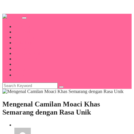
Beranda
Kecantikan
Kesehatan
Psikologi
Wirausaha
Wisata & Kuliner
Sosial Budaya
Fashion
Sosok
Indeks
Mengenal Camilan Moaci Khas
Semarang dengan Rasa Unik
Wisata & Kuliner