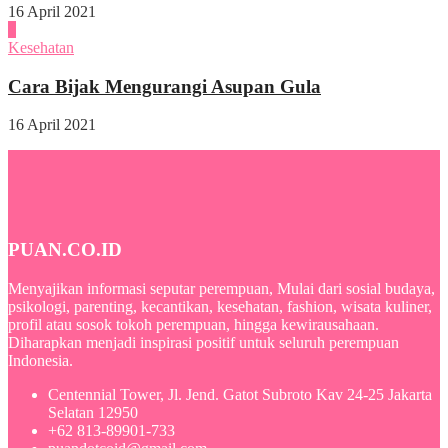
16 April 2021
4
Kesehatan
Cara Bijak Mengurangi Asupan Gula
16 April 2021
PUAN.CO.ID
Menyajikan informasi seputar perempuan, Mulai dari sosial budaya,
psikologi, parenting, kecantikan, kesehatan, fashion, wisata kuliner,
profil atau sosok tokoh perempuan, hingga kewirausahaan.
Diharapkan menjadi inspirasi positif untuk seluruh perempuan
Indonesia.
Centennial Tower, Jl. Jend. Gatot Subroto Kav 24-25 Jakarta
Selatan 12950
+62 813-89901-733