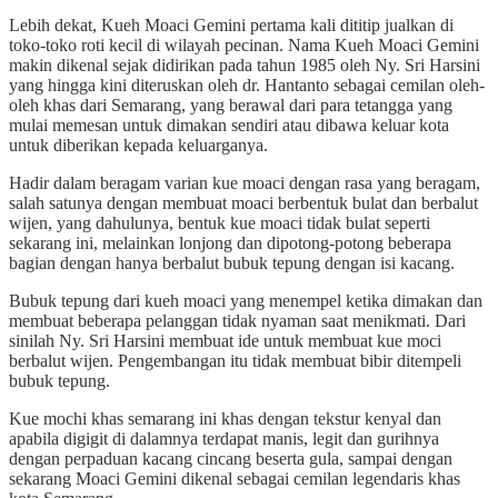
Lebih dekat, Kueh Moaci Gemini pertama kali dititip jualkan di
toko-toko roti kecil di wilayah pecinan. Nama Kueh Moaci Gemini
makin dikenal sejak didirikan pada tahun 1985 oleh Ny. Sri Harsini
yang hingga kini diteruskan oleh dr. Hantanto sebagai cemilan oleh-
oleh khas dari Semarang, yang berawal dari para tetangga yang
mulai memesan untuk dimakan sendiri atau dibawa keluar kota
untuk diberikan kepada keluarganya.
Hadir dalam beragam varian kue moaci dengan rasa yang beragam,
salah satunya dengan membuat moaci berbentuk bulat dan berbalut
wijen, yang dahulunya, bentuk kue moaci tidak bulat seperti
sekarang ini, melainkan lonjong dan dipotong-potong beberapa
bagian dengan hanya berbalut bubuk tepung dengan isi kacang.
Bubuk tepung dari kueh moaci yang menempel ketika dimakan dan
membuat beberapa pelanggan tidak nyaman saat menikmati. Dari
sinilah Ny. Sri Harsini membuat ide untuk membuat kue moci
berbalut wijen. Pengembangan itu tidak membuat bibir ditempeli
bubuk tepung.
Kue mochi khas semarang ini khas dengan tekstur kenyal dan
apabila digigit di dalamnya terdapat manis, legit dan gurihnya
dengan perpaduan kacang cincang beserta gula, sampai dengan
sekarang Moaci Gemini dikenal sebagai cemilan legendaris khas