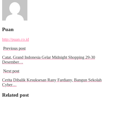
Puan
http://puan.co.id
Previous post
Catat, Grand Indonesia Gelar Midnight Shopping 29-30
Desember…
Next post
Cerita Dibalik Kesuksesan Rany Fardiany, Bangun Sekolah
Cyber…
Related post
Wisata & Kuliner