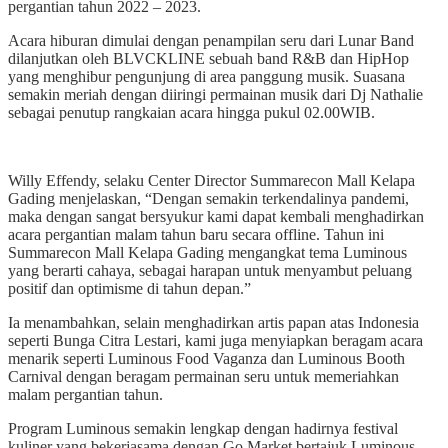
pergantian tahun 2022 – 2023.
Acara hiburan dimulai dengan penampilan seru dari Lunar Band
dilanjutkan oleh BLVCKLINE sebuah band R&B dan HipHop
yang menghibur pengunjung di area panggung musik. Suasana
semakin meriah dengan diiringi permainan musik dari Dj Nathalie
sebagai penutup rangkaian acara hingga pukul 02.00WIB.
Willy Effendy, selaku Center Director Summarecon Mall Kelapa
Gading menjelaskan, “Dengan semakin terkendalinya pandemi,
maka dengan sangat bersyukur kami dapat kembali menghadirkan
acara pergantian malam tahun baru secara offline. Tahun ini
Summarecon Mall Kelapa Gading mengangkat tema Luminous
yang berarti cahaya, sebagai harapan untuk menyambut peluang
positif dan optimisme di tahun depan.”
Ia menambahkan, selain menghadirkan artis papan atas Indonesia
seperti Bunga Citra Lestari, kami juga menyiapkan beragam acara
menarik seperti Luminous Food Vaganza dan Luminous Booth
Carnival dengan beragam permainan seru untuk memeriahkan
malam pergantian tahun.
Program Luminous semakin lengkap dengan hadirnya festival
kuliner yang bekerjasama dengan Go Market bertajuk Luminous