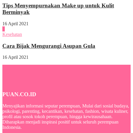
Tips Menyempurnakan Make up untuk Kulit
Berminyak
16 April 2021
4
Kesehatan
Cara Bijak Mengurangi Asupan Gula
16 April 2021
PUAN.CO.ID
Menyajikan informasi seputar perempuan, Mulai dari sosial budaya,
psikologi, parenting, kecantikan, kesehatan, fashion, wisata kuliner,
profil atau sosok tokoh perempuan, hingga kewirausahaan.
Diharapkan menjadi inspirasi positif untuk seluruh perempuan
Indonesia.