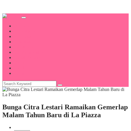
Beranda
Kecantikan
Kesehatan
Psikologi
Wirausaha
Wisata & Kuliner
Sosial Budaya
Fashion
Sosok
Indeks
Bunga Citra Lestari Ramaikan Gemerlap
Malam Tahun Baru di La Piazza
Wisata & Kuliner