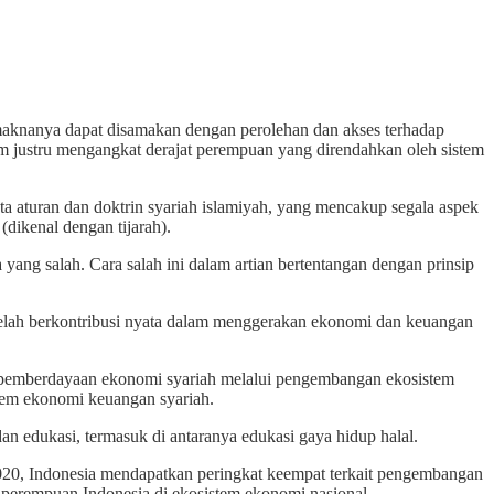
 maknanya dapat disamakan dengan perolehan dan akses terhadap
am justru mengangkat derajat perempuan yang direndahkan oleh sistem
ata aturan dan doktrin syariah islamiyah, yang mencakup segala aspek
dikenal dengan tijarah).
ang salah. Cara salah ini dalam artian bertentangan dengan prinsip
ah berkontribusi nyata dalam menggerakan ekonomi dan keuangan
a, pemberdayaan ekonomi syariah melalui pengembangan ekosistem
tem ekonomi keuangan syariah.
dan edukasi, termasuk di antaranya edukasi gaya hidup halal.
020, Indonesia mendapatkan peringkat keempat terkait pengembangan
ra perempuan Indonesia di ekosistem ekonomi nasional.