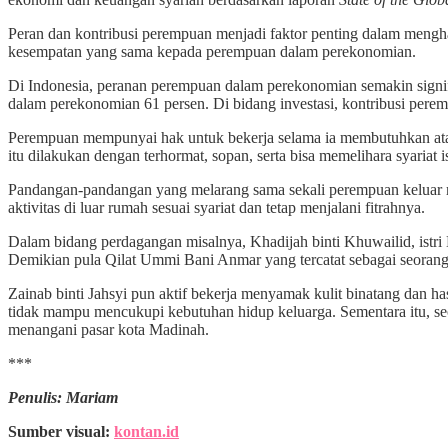
Peran dan kontribusi perempuan menjadi faktor penting dalam mengha
kesempatan yang sama kepada perempuan dalam perekonomian.
Di Indonesia, peranan perempuan dalam perekonomian semakin signi
dalam perekonomian 61 persen. Di bidang investasi, kontribusi pere
Perempuan mempunyai hak untuk bekerja selama ia membutuhkan ata
itu dilakukan dengan terhormat, sopan, serta bisa memelihara syaria
Pandangan-pandangan yang melarang sama sekali perempuan keluar ru
aktivitas di luar rumah sesuai syariat dan tetap menjalani fitrahnya.
Dalam bidang perdagangan misalnya, Khadijah binti Khuwailid, istr
Demikian pula Qilat Ummi Bani Anmar yang tercatat sebagai seora
Zainab binti Jahsyi pun aktif bekerja menyamak kulit binatang dan has
tidak mampu mencukupi kebutuhan hidup keluarga. Sementara itu, se
menangani pasar kota Madinah.
***
Penulis: Mariam
Sumber visual:
kontan.id