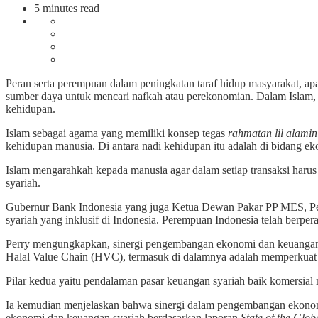
5 minutes read
Peran serta perempuan dalam peningkatan taraf hidup masyarakat, a
sumber daya untuk mencari nafkah atau perekonomian. Dalam Islam, t
kehidupan.
Islam sebagai agama yang memiliki konsep tegas
rahmatan lil alamin
kehidupan manusia. Di antara nadi kehidupan itu adalah di bidang ek
Islam mengarahkah kepada manusia agar dalam setiap transaksi harus 
syariah.
Gubernur Bank Indonesia yang juga Ketua Dewan Pakar PP MES, Pe
syariah yang inklusif di Indonesia. Perempuan Indonesia telah berpe
Perry mengungkapkan, sinergi pengembangan ekonomi dan keuangan sy
Halal Value Chain (HVC), termasuk di dalamnya adalah memperkuat
Pilar kedua yaitu pendalaman pasar keuangan syariah baik komersial m
Ia kemudian menjelaskan bahwa sinergi dalam pengembangan ekonomi
ekonomi dan keuangan syariah berdasarkan laporan
State of the Glo