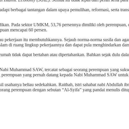
dapi berbagai tantangan dalam upaya pemulihan, reformasi, serta tran
fikan. Pada sektor UMKM, 53,76 persennya dimiliki oleh perempuan, 
mpuan mencapai 60 persen.
u pekerjaan itu membutuhkannya. Sejauh norma-norma susila dan aga
t islam di ruang lingkup pekerjaannya dan dapat pula menghindarkan d
mah tidak dapat bertahan atau dipertahankan. Bahkan sejak dulu dal
i Nabi Muhammad SAW, tercatat sebagai seorang perempuan yang sukse
ng perempuan yang pernah datang kepada Nabi Muhammad SAW untuk me
il usahanya beliau sedekahkan. Raithah, istri sahabat nabi Abdullah ib
orang perempuan dengan sebutan “Al-Syifa” yang pandai menulis ditug