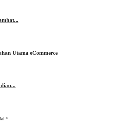
mbat...
buhan Utama eCommerce
ian...
dai
*