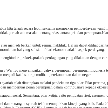
pabila kita telaah secara lebih seksama merupakan pemberdayaan yang
idak pernah ada masalah tentang relasi antara pria dan perempuan.Isl
atau menjadi berkah untuk semua makhluk. Hal ini dapat dilihat dari t
onomi, dan hal yang substantif dari ekonomi adalah aspek perdagangan (
menghindari praktek-praktek perdagangan yang dilakukan dengan cara y
rry Warjiyo menyampaikan bahwa perempuan-perempuan Indonesia tel
ran menjadi katalisator pemulihan perekonomian dalam negeri.
ariah telah dituangkan melalui pendekatan tiga pilar. Pilar pertam
 dan memperluas peran perempuan dalam kontribusinya kepada ekosis
aupun sosial. Sementara, pilar ketiga yaitu penguatan riset, asesmen, 
 dan keuangan syariah telah menunjukkan kinerja yang baik. Pada 2
bal Islamic Economy (SGIE).
Semua itu tidak lepas dari peran serta pa