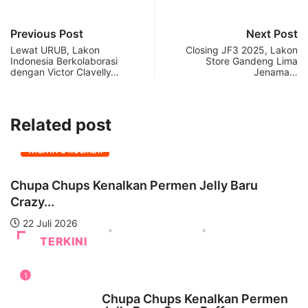
Previous Post
Next Post
Lewat URUB, Lakon
Closing JF3 2025, Lakon
Indonesia Berkolaborasi
Store Gandeng Lima
dengan Victor Clavelly…
Jenama…
Related post
WISATA & KULINER
Chupa Chups Kenalkan Permen Jelly Baru
D
Crazy...
B
22 Juli 2026
TERKINI
1
WISATA & KULINER
Chupa Chups Kenalkan Permen