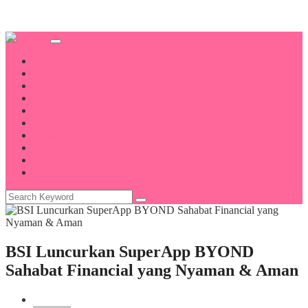
Beranda
Kecantikan
Kesehatan
Psikologi
Wirausaha
Wisata & Kuliner
Sosial Budaya
Fashion
Sosok
Indeks
BSI Luncurkan SuperApp BYOND
Sahabat Financial yang Nyaman & Aman
Wirausaha