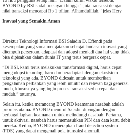
10 ribu pengguna setiap hari. “Dalam kurun waktu tersebut,
BYOND by BSI sudah melayani hingga 1 juta transaksi dengan
nilai transaksi mencapai Rp 1 triliun. Alhamdulillah,” jelas Hery.
Inovasi yang Semakin Aman
Direktur Teknologi Informasi BSI Saladin D. Effendi pada
kesempatan yang sama mengatakan sebagai landasan inovasi yang
ditempuh perseroan, adaptasi dan adopsi menjadi dua hal yang tidak
bisa dipisahkan dalam dunia IT yang terus bergerak cepat.
“Di BSI, kami terus melakukan transformasi digital, harus cepat
mengadopsi teknologi baru dan beradaptasi dengan ekosistem
teknologi yang ada. BYOND didesain untuk memberikan
pengalaman perbankan yang lebih intuitif dan relevan bagi generasi
muda, khususnya yang ingin proses transaksi serba cepat dan
mudah,” tuturnya.
Selain itu, ketika merancang BYOND keamanan nasabah adalah
prioritas utama. BYOND menurut Saladin dibangun dengan
berbagai lapisan keamanan untuk melindungi nasabah. Pertama,
untuk aktivasi, nasabah harus memasukkan PIN dan data kartu debit
mereka. Kedua, BYOND menerapkan fraud detection system
(FDS) yang dapat mengenali pola transaksi anomali.