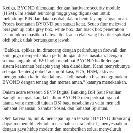
Ketiga, BYOND dilengkapi dengan hardware security module
(HSM). Ini adalah teknologi tinggi yang digunakan untuk
melindungi PIN dan data nasabah dalam bentuk yang sangat aman.
Proses keamanan BYOND pun sangat ketat. Setiap fitur melewati
beragam uji coba grey box, white box, dan black box penetration
test untuk memastikan bahwa tidak ada celah yang bisa dieksploitasi
oleh pihak tidak bertanggung jawab.
“Bahkan, aplikasi ini dirancang dengan perlindungan firewall, dan
kami juga memperhatikan perlindungan di sisi nasabah. Dengan
semua langkah ini, BSI ingin membuat BYOND hadir dengan
sistem keamanan berlapis yang bisa diandalkan. Kami menyebutnya
sebagai ‘benteng dobel’ ada notifikasi, FDS, HSM, aktivasi
menggunakan kartu, dan lainnya. Jadi, nasabah bisa menggunakan
BYOND dengan tenang dan merasa aman,” katanya menekankan.
Dalam acara tersebut, SEVP Digital Banking BSI Saut Parulian
Saragih mengatakan, kehadiran BYOND memperkuat tiga hal
utama yang menjadi tujuan BSI bagi nasabahnya yaitu menjadi
Sahabat Finansial, Sahabat Sosial, dan Sahabat Spiritual.
Oleh karena itu, untuk mencapai tujuan tersebut BYOND dirancang
dapat memenuhi kebutuhan nasabah secara holistik, menyesuaikan
dengan gaya hidup modern dan memberikan solusi menyeluruh