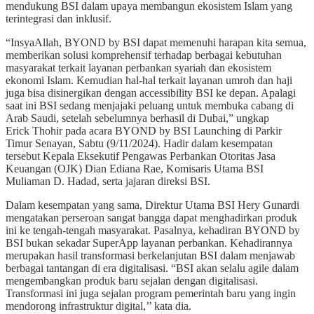
mendukung BSI dalam upaya membangun ekosistem Islam yang
terintegrasi dan inklusif.
“InsyaAllah, BYOND by BSI dapat memenuhi harapan kita semua,
memberikan solusi komprehensif terhadap berbagai kebutuhan
masyarakat terkait layanan perbankan syariah dan ekosistem
ekonomi Islam. Kemudian hal-hal terkait layanan umroh dan haji
juga bisa disinergikan dengan accessibility BSI ke depan. Apalagi
saat ini BSI sedang menjajaki peluang untuk membuka cabang di
Arab Saudi, setelah sebelumnya berhasil di Dubai,” ungkap
Erick Thohir pada acara BYOND by BSI Launching di Parkir
Timur Senayan, Sabtu (9/11/2024). Hadir dalam kesempatan
tersebut Kepala Eksekutif Pengawas Perbankan Otoritas Jasa
Keuangan (OJK) Dian Ediana Rae, Komisaris Utama BSI
Muliaman D. Hadad, serta jajaran direksi BSI.
Dalam kesempatan yang sama, Direktur Utama BSI Hery Gunardi
mengatakan perseroan sangat bangga dapat menghadirkan produk
ini ke tengah-tengah masyarakat. Pasalnya, kehadiran BYOND by
BSI bukan sekadar SuperApp layanan perbankan. Kehadirannya
merupakan hasil transformasi berkelanjutan BSI dalam menjawab
berbagai tantangan di era digitalisasi. “BSI akan selalu agile dalam
mengembangkan produk baru sejalan dengan digitalisasi.
Transformasi ini juga sejalan program pemerintah baru yang ingin
mendorong infrastruktur digital,’’ kata dia.