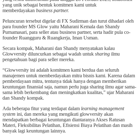
yang unik sebagai bentuk komitmen kami untuk
memberdayakan
b
usiness
p
artner.
Peluncuran tersebut digelar di FX Sudirman dan turut dihadari oleh
para founder MS Glow yaitu Maharani Kemala dan Shandy
Purnamasari, para seller atau business partner, serta hadir pula co-
founder Ruangguru & Ruangkerja, Iman Usman.
Secara kompak, Maharani dan Shandy menyatakan kalau
Glowversity diluncurkan sebagai wadah untuk
sharing
ilmu
pengetahuan bagi para seller mereka.
“Glowversity ini adalah komitmen kami berdua dan seluruh
manajemen untuk memberdayakan mitra bisnis kami. Karena dalam
pemberdayaan mitra, tentunya tidak hanya dengan memberikan
keuntungan finansial saja, namun perlu juga sharing ilmu agar sama-
sama lebih berkembang dan meningkatkan kualitas,” ujar Maharani
dan Shandy kompak.
Ada beberapa fitur yang terdapat dalam
learning management
system
ini, dan mereka yang mengikuti glowversity akan
mendapatkan berbagai keuntungan diantaranya Akses Ratusan
Materi, Fleksibilitas Pelatihan, Efisiensi Biaya Pelatihan dan masih
banyak lagi keuntungan lainnya.