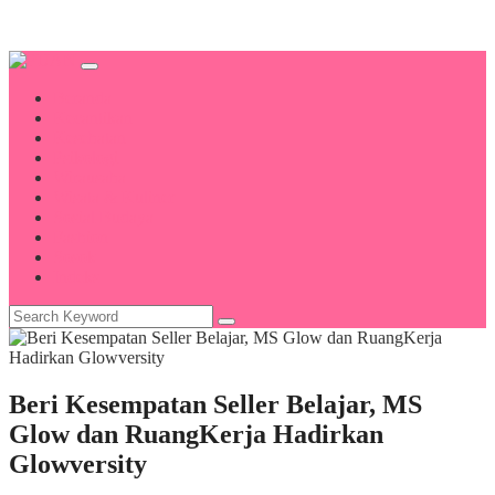
Beranda
Kecantikan
Kesehatan
Psikologi
Wirausaha
Wisata & Kuliner
Sosial Budaya
Fashion
Sosok
Indeks
Beri Kesempatan Seller Belajar, MS
Glow dan RuangKerja Hadirkan
Glowversity