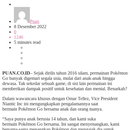
Sosok
Puan
8 Desember 2022
0
1246
5 minutes read
PUAN.CO.ID
– Sejak dirilis tahun 2016 silam, permainan Pokémon
Go banyak digemari segala usia, mulai dari anak-anak hingga
dewasa. Tak sekedar sebuah game, di sisi lain permainan ini
memberikan dampak positif untuk kesehatan dan mental. Benarkah?
Dalam wawancara khusus dengan Omar Tellez, Vice President
Niantic Inc ini mengungkapkan pengalamannya saat
bermain Pokémon Go bersama anak dan orang tuanya.
“Saya punya anak berusia 14 tahun, dan kami suka
bermain Pokémon Go bersama. Ini sangat menyenangkan, kami
bersama-sama menangkap Pokémon dan mengajak dia untuk