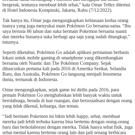
bergerak, tentunya membuat lebih sehat,” kata Omar Tellez ditemui
di Hotel Indonesia Kempinski, Jakarta, Rabu (7/12/2022).
Tak hanya itu, Omar juga mengungkapkan kebiasaan kedua orang
tuanya yang juga menyukai main Pokémon Go bersama-sama. “Ibu
saya berusia 86 tahun dan suka bermain Pokemon bersama suami
dan mereka biasanya suka berbagi apa saja yang sudah ditangkap,”
tuturnya.
Seperti diketahui, Pokémon Go adalah aplikasi permainan berbasis
lokasi untuk mobile gaming di smartphone yang dikembangkan
bersama oleh Niantic dan The Pokémon Company. Sejak
diluncurkan pertama kali pada 2016 di Amerika Serikat, Selandia
Baru, dan Australia, Pokémon Go langsung menjadi fenomena
dunia, termasuk di Indonesia.
Omar mengungkapkan, sejak game ini dirilis pada 2016, para
pemain Pokémon Go menghabiskan lebih banyak waktu untuk
berolahraga, berada di luar ruangan, dan bersosialisasi dengan orang
yang tidak dikenal, keluarga, dan teman.
“Jadi bermain Pokemon ini bikin lebih happy, sehat, membuat
mereka jadi lebih terbuka karena bisa bertemu dengan orang-orang
baru dan berkolaborasi dengan mereka. Tidak hanya sehat fisik, juga
sehat mental karena bertemu orang lain dan jadi senang berbicara