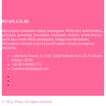
PUAN.CO.ID
Menyajikan informasi seputar perempuan, Mulai dari sosial budaya,
psikologi, parenting, kecantikan, kesehatan, fashion, wisata kuliner,
profil atau sosok tokoh perempuan, hingga kewirausahaan.
Diharapkan menjadi inspirasi positif untuk seluruh perempuan
Indonesia.
Centennial Tower, Jl. Jend. Gatot Subroto Kav 24-25 Jakarta
Selatan 12950
+62 813-89901-733
puandotcoid@gmail.com
© 2022, Puan. All rights reserved