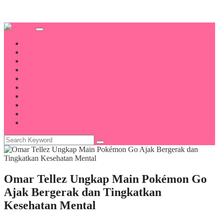
Beranda
Kecantikan
Kesehatan
Psikologi
Wirausaha
Wisata & Kuliner
Sosial Budaya
Fashion
Sosok
Indeks
Omar Tellez Ungkap Main Pokémon Go
Ajak Bergerak dan Tingkatkan
Kesehatan Mental