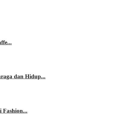
fe...
hraga dan Hidup...
 Fashion...