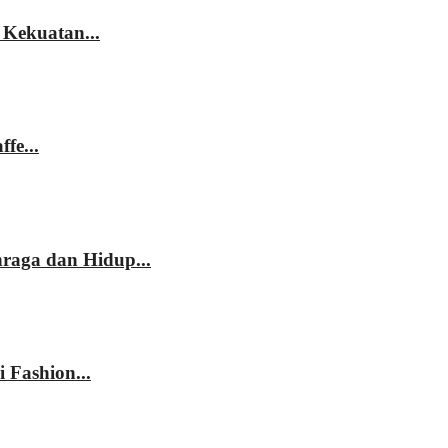
 Kekuatan...
fe...
hraga dan Hidup...
 Fashion...