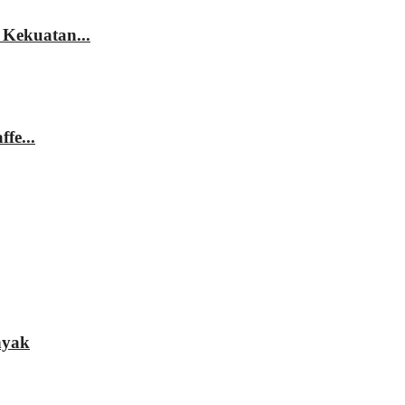
 Kekuatan...
fe...
nyak