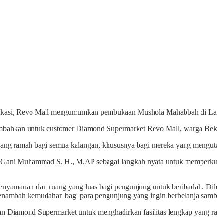
Bekasi, Revo Mall mengumumkan pembukaan Mushola Mahabbah di La
sembahkan untuk customer Diamond Supermarket Revo Mall, warga Beka
ang ramah bagi semua kalangan, khususnya bagi mereka yang menguta
 Gani Muhammad S. H., M.AP sebagai langkah nyata untuk memperkuat 
enyamanan dan ruang yang luas bagi pengunjung untuk beribadah. Dile
enambah kemudahan bagi para pengunjung yang ingin berbelanja sambil
iamond Supermarket untuk menghadirkan fasilitas lengkap yang ram