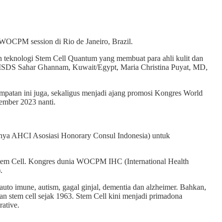
WOCPM session di Rio de Janeiro, Brazil.
an teknologi Stem Cell Quantum yang membuat para ahli kulit dan
ent ISDS Sahar Ghannam, Kuwait/Egypt, Maria Christina Puyat, MD,
empatan ini juga, sekaligus menjadi ajang promosi Kongres World
ember 2023 nanti.
ya AHCI Asosiasi Honorary Consul Indonesia) untuk
 Stem Cell. Kongres dunia WOCPM IHC (International Health
).
, auto imune, autism, gagal ginjal, dementia dan alzheimer. Bahkan,
an stem cell sejak 1963. Stem Cell kini menjadi primadona
rative.