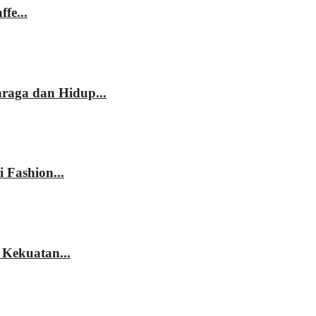
fe...
hraga dan Hidup...
 Fashion...
 Kekuatan...