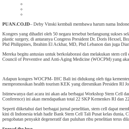
PUAN.CO.ID
– Deby Vinski kembali membawa harum nama Indonesia
Kongres yang dihadiri oleh 50 negara tersebut berlangsung sukses se
plastic surgery, di antaranya Congress President Dr. Doris Hexsel,
Phd Philippines, Ibrahim El Ackhar, MD, Phd Lebanon dan juga D
Mereka begitu antusias untuk berkolaborasi dan melakukan stem cell 
Council of Preventive and Anti-Aging Medicine (WOCPM) yang akan
Adapun kongres WOCPM- IHC Bali ini didukung oleh tiga kemente
mempromosikan health tourism KEK yang diresmikan Presiden RI J
Istimewanya dari acara ini akan ada berbagai Workshop Stem Cell d
Conference) ini akan mendapatkan total 22 SKP Kemenkes RI dan
Seperti diiketahui dari berbagai jurnal penelitian, stem cell dapat me
kini di Indonesia telah hadir Bank Stem Cell Tali Pusat kelas dunia
pengobatan penyakit degeneratif dan puluhan ribu penelitian terus d
Spread the love