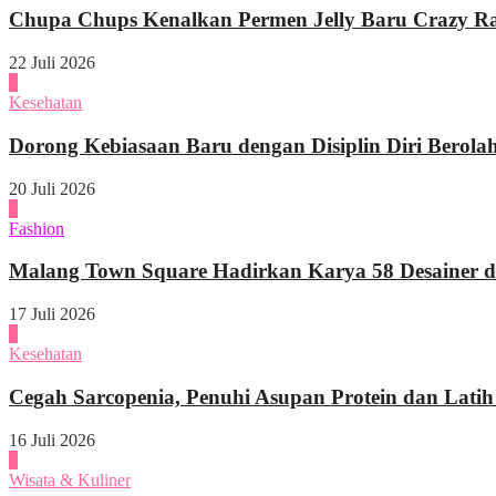
Chupa Chups Kenalkan Permen Jelly Baru Crazy Raf
22 Juli 2026
2
Kesehatan
Dorong Kebiasaan Baru dengan Disiplin Diri Berola
20 Juli 2026
3
Fashion
Malang Town Square Hadirkan Karya 58 Desainer di
17 Juli 2026
4
Kesehatan
Cegah Sarcopenia, Penuhi Asupan Protein dan Latih
16 Juli 2026
1
Wisata & Kuliner