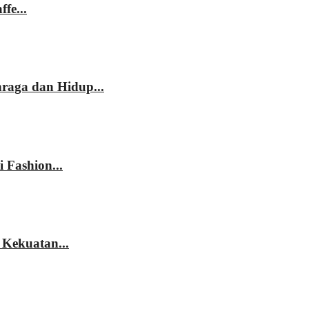
fe...
hraga dan Hidup...
 Fashion...
 Kekuatan...