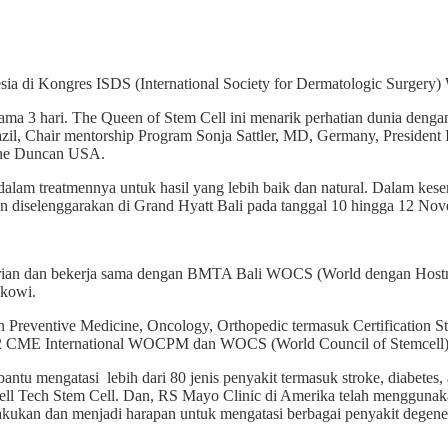
 di Kongres ISDS (International Society for Dermatologic Surgery) 
lama 3 hari. The Queen of Stem Cell ini menarik perhatian dunia deng
 Brazil, Chair mentorship Program Sonja Sattler, MD, Germany, Presid
iane Duncan USA.
dalam treatmennya untuk hasil yang lebih baik dan natural. Dalam kes
 diselenggarakan di Grand Hyatt Bali pada tanggal 10 hingga 12 Nov
rian dan bekerja sama dengan BMTA Bali WOCS (World dengan Hostn
okowi.
an Preventive Medicine, Oncology, Orthopedic termasuk Certification
 22 CME International WOCPM dan WOCS (World Council of Stemcell
mbantu mengatasi lebih dari 80 jenis penyakit termasuk stroke, diabetes
, Cell Tech Stem Cell. Dan, RS Mayo Clinic di Amerika telah menggunak
ilakukan dan menjadi harapan untuk mengatasi berbagai penyakit degene