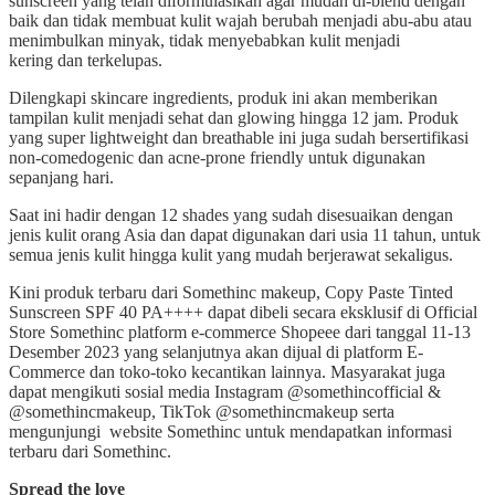
sunscreen yang telah diformulasikan agar mudah di-blend dengan
baik dan tidak membuat kulit wajah berubah menjadi abu-abu atau
menimbulkan minyak, tidak menyebabkan kulit menjadi
kering dan terkelupas.
Dilengkapi skincare ingredients, produk ini akan memberikan
tampilan kulit menjadi sehat dan glowing hingga 12 jam. Produk
yang super lightweight dan breathable ini juga sudah bersertifikasi
non-comedogenic dan acne-prone friendly untuk digunakan
sepanjang hari.
Saat ini hadir dengan 12 shades yang sudah disesuaikan dengan
jenis kulit orang Asia dan dapat digunakan dari usia 11 tahun, untuk
semua jenis kulit hingga kulit yang mudah berjerawat sekaligus.
Kini produk terbaru dari Somethinc makeup, Copy Paste Tinted
Sunscreen SPF 40 PA++++ dapat dibeli secara eksklusif di Official
Store Somethinc platform e-commerce Shopeee dari tanggal 11-13
Desember 2023 yang selanjutnya akan dijual di platform E-
Commerce dan toko-toko kecantikan lainnya. Masyarakat juga
dapat mengikuti sosial media Instagram @somethincofficial &
@somethincmakeup, TikTok @somethincmakeup serta
mengunjungi website Somethinc untuk mendapatkan informasi
terbaru dari Somethinc.
Spread the love