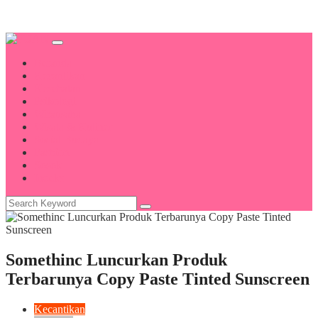
Beranda
Kecantikan
Kesehatan
Psikologi
Wirausaha
Wisata & Kuliner
Sosial Budaya
Fashion
Sosok
Indeks
Somethinc Luncurkan Produk
Terbarunya Copy Paste Tinted Sunscreen
Kecantikan