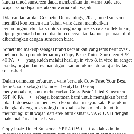
karena tinted sunscreen dapat memberikan tint warna pada area
wajah yang dapat meratakan warna kulit wajah.
Dilansir dari artikel Cosmetic Dermatology, 2021, tinted sunscreen
memiliki komponen atau bahan yang dapat memberikan
perlindungan lebih baik untuk mengurangi melasma atau flek hitam,
hiperpigmentasi dan membantu mencegah tanda-tanda penuaan dini
dibandingkan dengan sunscreen biasa.
Somethinc makeup sebagai brand kecantikan yang terus berinovasi,
meluncurkan produk terbarunya Copy Paste Tinted Sunscreen SPF
40 PA++++ yang sudah melalui hasil uji in vivo & in vitro ini sangat
praktis, ringan dan nyaman digunakan untuk mendukung aktivitas
sehari-hari.
Dalam campaign terbarunya yang bertajuk Copy Paste Your Best,
Irene Ursula sebagai Founder BeautyHaul Group
menyampaikan, kami meluncurkan Copy Paste Tinted Sunscreen
SPF 40 PA++++ sebagai komitmen kami untuk memajukan brand
lokal Indonesia dan menjawab kebutuhan masyarakat. “Produk ini
dilengkapi dengan teknologi dan kualitas bahan terbaik untuk
melindungi kulit wajah dari efek buruk sinar UVA & UVB dengan
maksimal,” ujar Irene Ursula.
Copy Paste Tinted Sunscreen SPF 40 PA++++ adalah skin tint +