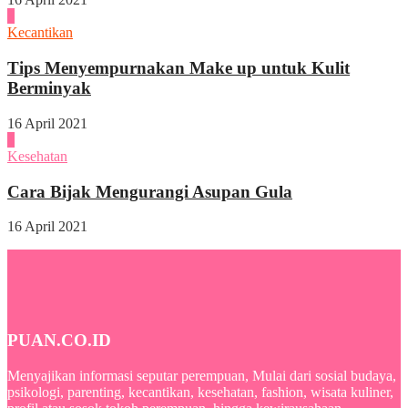
3
Kecantikan
Tips Menyempurnakan Make up untuk Kulit
Berminyak
16 April 2021
4
Kesehatan
Cara Bijak Mengurangi Asupan Gula
16 April 2021
PUAN.CO.ID
Menyajikan informasi seputar perempuan, Mulai dari sosial budaya,
psikologi, parenting, kecantikan, kesehatan, fashion, wisata kuliner,