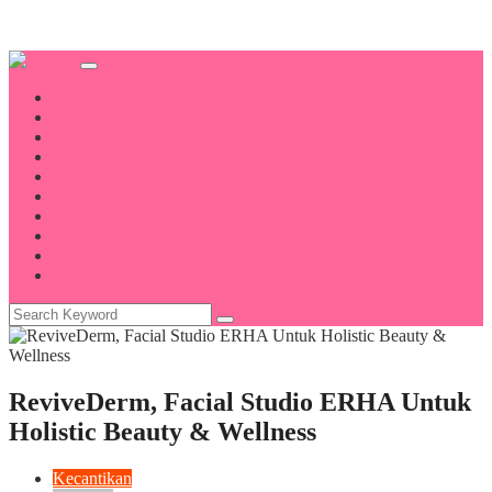
Beranda
Kecantikan
Kesehatan
Psikologi
Wirausaha
Wisata & Kuliner
Sosial Budaya
Fashion
Sosok
Indeks
ReviveDerm, Facial Studio ERHA Untuk
Holistic Beauty & Wellness
Kecantikan