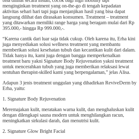
bisa dilihat secara instan, cocok bagi high mobility tapi
menginginkan treatment yang on-the-go di tengah kepadatan
aktivitas sehari hari tapi juga menjanjikan hasil yang bisa dapat
langsung dilihat dan dirasakan konsumen. Treatment – treatment
yang ditawarkan memiliki range harga yang beragam mulai dari Rp
395.000,- hingga Rp 999.000,-.
“Karena cantik dari luar saja tidak cukup. Oleh karena itu, Erha kini
juga menyediakan solusi wellness treatment yang membantu
memberikan solusi kesehatan tubuh dan kecantikan kulit dari dalam.
Tidak hanya itu, kami juga dengan bangga memperkenalkan
treatment baru yakni Signature Body Rejuvenation yakni treatment
untuk mencerahkan tubuh yang juga memberikan relaksasi lewat
sentuhan therapist-skilled kami yang berpengalaman,” jelas Alisa.
Adapun 3 jenis treatment unggulan yang dihadirkan ReviveDerm by
Erha, yaitu:
1. Signature Body Rejuvenation
Meremajakan kulit, meratakan warna kulit, dan menghaluskan kulit
dengan dilengkapi sauna modern untuk menghilangkan racun,
meningkatkan sirkulasi darah, dan menutrisi kulit.
2. Signature Glow Bright Facial