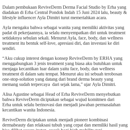
Dalam pembukaan ReviveDerm Derma Facial Studio by Erha yang
diadakan di Erha Central Pondok Indah 15 Juni 2024 lalu, beauty &
lifestyle influencer Ayla Dimitri turut memeriahkan acara.
Ayla mengaku bahwa sebagai wanita yang memiliki aktivitas yang
padat di pekerjaannya, ia selalu menyempatkan diri untuk treatment
setidaknya sebulan sekali. Menurut Ayla, face, body, dan wellness
treatment itu bentuk self-love, apresiasi diri, dan investasi ke diri
sendiri.
“Aku cukup interest dengan konsep ReviveDerm by ERHA yang
menggabungkan 3 jenis treatment yang biasa aku butuhkan untuk
menjaga kecantikan luar dalam yaitu face, body, dan wellness
treatment di dalam satu tempat. Menurut aku ini sebuah terobosan
one-stop-solution yang datang dari brand derma beauty yang
memang sudah terpercaya dari sejak lama,” ujar Ayla Dimitri.
Alisa Agustine sebagai Head of Erha ReviveDerm menyebutkan
bahwa ReviveDerm diciptakan sebagai wujud komitmen dari
Erha untuk selalu berinovasi dan menjadi jawaban permasalahan
kecantikan wanita Indonesia.
ReviveDerm diciptakan untuk menjadi pioneer kombinasi
dermabeauty dan relaksasi tubuh yang cepat dan memiliki hasil yang