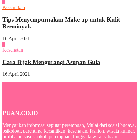
3
Kecantikan
Tips Menyempurnakan Make up untuk Kulit
Berminyak
16 April 2021
4
Kesehatan
Cara Bijak Mengurangi Asupan Gula
16 April 2021
PUAN.CO.ID
Menyajikan informasi seputar perempuan, Mulai dari sosial budaya,
psikologi, parenting, kecantikan, kesehatan, fashion, wisata kuliner,
profil atau sosok tokoh perempuan, hingga kewirausahaan.