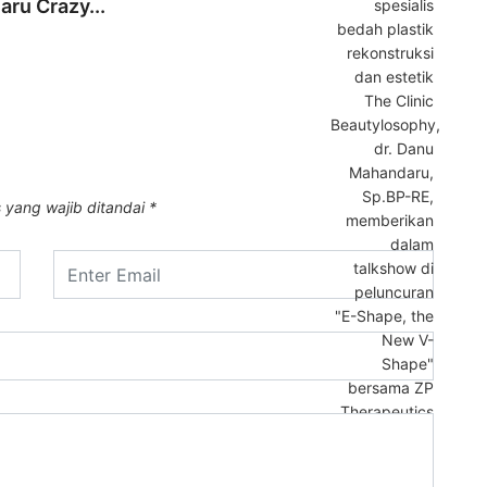
ru Crazy...
Doron
20 Ju
 yang wajib ditandai
*