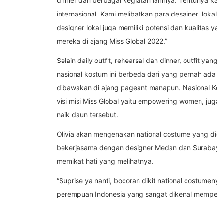
dinner dan berbagai kegiatan lainnya. Tentunya k
internasional. Kami melibatkan para desainer lok
designer lokal juga memiliki potensi dan kualitas
mereka di ajang Miss Global 2022.”
Selain daily outfit, rehearsal dan dinner, outfit y
nasional kostum ini berbeda dari yang pernah ad
dibawakan di ajang pageant manapun. Nasional Ko
visi misi Miss Global yaitu empowering women, ju
naik daun tersebut.
Olivia akan mengenakan national costume yang d
bekerjasama dengan designer Medan dan Surabaya
memikat hati yang melihatnya.
“Suprise ya nanti, bocoran dikit national costum
perempuan Indonesia yang sangat dikenal memper