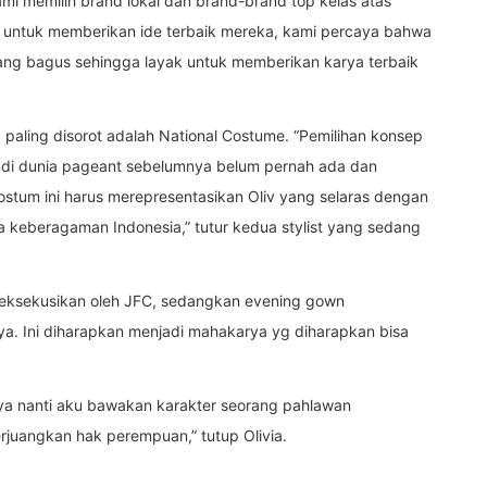
ami memilih brand lokal dan brand-brand top kelas atas
al untuk memberikan ide terbaik mereka, kami percaya bahwa
 yang bagus sehingga layak untuk memberikan karya terbaik
ang paling disorot adalah National Costume. “Pemilihan konsep
a di dunia pageant sebelumnya belum pernah ada dan
stum ini harus merepresentasikan Oliv yang selaras dengan
ga keberagaman Indonesia,” tutur kedua stylist yang sedang
ieksekusikan oleh JFC, sedangkan evening gown
. Ini diharapkan menjadi mahakarya yg diharapkan bisa
enya nanti aku bawakan karakter seorang pahlawan
juangkan hak perempuan,” tutup Olivia.