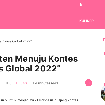
&
KULINER
Aten Menuju Kontes
ss Global 2022”
2
0
843
4 minutes read
ersiap untuk menjadi wakil Indonesia di ajang kontes