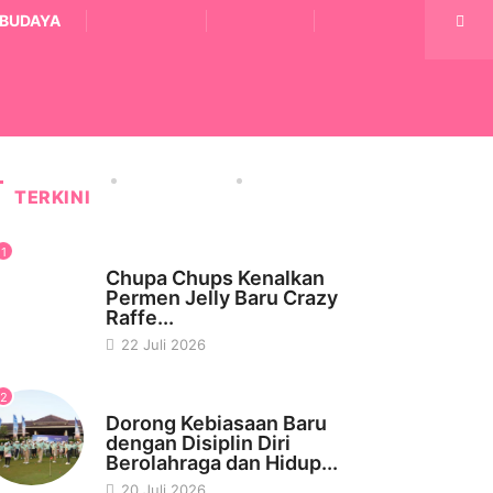
BUDAYA
TERKINI
1
WISATA & KULINER
Chupa Chups Kenalkan
Permen Jelly Baru Crazy
Raffe...
22 Juli 2026
2
KESEHATAN
Dorong Kebiasaan Baru
dengan Disiplin Diri
Berolahraga dan Hidup...
20 Juli 2026