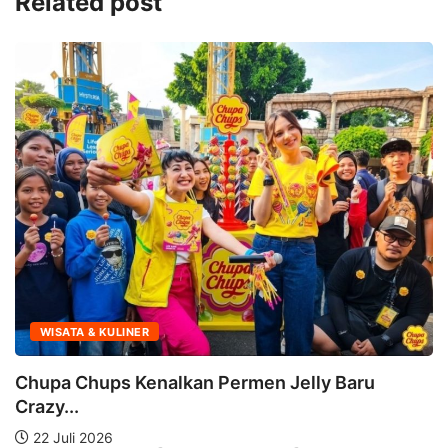
Related post
WISATA & KULINER
Do
Be
upa Chups Kenalkan Permen Jelly Baru
2
zy...
2 Juli 2026