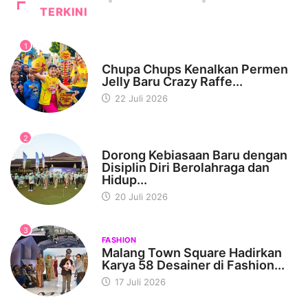
TERKINI
1
WISATA & KULINER
Chupa Chups Kenalkan Permen
Jelly Baru Crazy Raffe...
22 Juli 2026
2
KESEHATAN
Dorong Kebiasaan Baru dengan
Disiplin Diri Berolahraga dan
Hidup...
20 Juli 2026
3
FASHION
Malang Town Square Hadirkan
Karya 58 Desainer di Fashion...
17 Juli 2026