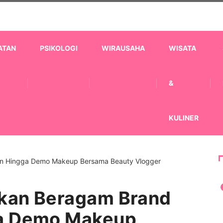
ATAN
PSIKOLOGI
WIRAUSAHA
WISATA
&
KULINER
rkan Beragam Brand
ga Demo Makeup