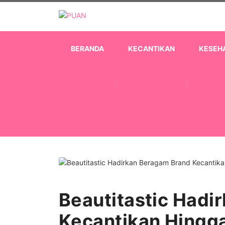
BERANDA
KECANTIKAN
KESEH
Beautitastic Hadi
Kecantikan Hing