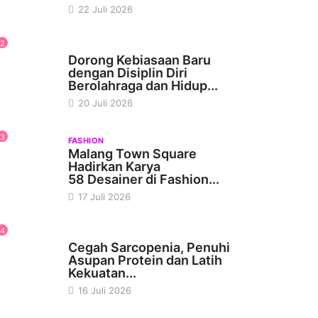
22 Juli 2026
2
KESEHATAN
Dorong Kebiasaan Baru
dengan Disiplin Diri
Berolahraga dan Hidup...
20 Juli 2026
3
FASHION
Malang Town Square
Hadirkan Karya
58 Desainer di Fashion...
17 Juli 2026
4
KESEHATAN
Cegah Sarcopenia, Penuhi
Asupan Protein dan Latih
Kekuatan...
16 Juli 2026