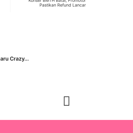
Konser BMTH Batal, Promotor
Pastikan Refund Lancar
KES
ru Crazy...
Doron
20 Ju