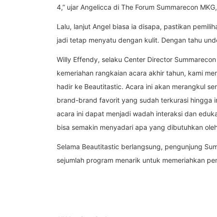
4,” ujar Angelicca di The Forum Summarecon MKG,
Lalu, lanjut Angel biasa ia disapa, pastikan pemili
jadi tetap menyatu dengan kulit. Dengan tahu unde
Willy Effendy, selaku Center Director Summarec
kemeriahan rangkaian acara akhir tahun, kami m
hadir ke Beautitastic. Acara ini akan merangkul se
brand-brand favorit yang sudah terkurasi hingga i
acara ini dapat menjadi wadah interaksi dan edu
bisa semakin menyadari apa yang dibutuhkan oleh 
Selama Beautitastic berlangsung, pengunjung Su
sejumlah program menarik untuk memeriahkan peng