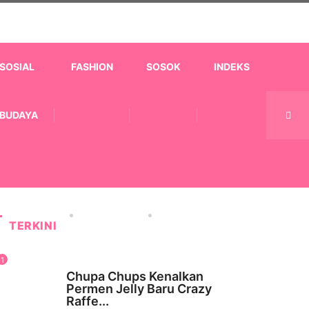
SOSIAL
FASHION
SOSOK
INDEKS
BUDAYA
TERKINI
1
WISATA & KULINER
Chupa Chups Kenalkan
Permen Jelly Baru Crazy
Raffe...