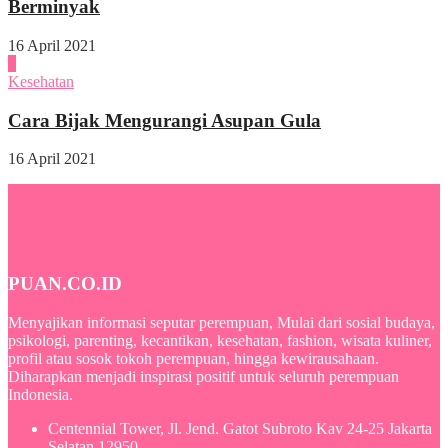
Berminyak
16 April 2021
4
Kesehatan
Cara Bijak Mengurangi Asupan Gula
16 April 2021
PUAN.CO.ID
Menyajikan informasi seputar perempuan, Mulai dari sosial budaya,
psikologi, parenting, kecantikan, kesehatan, fashion, wisata kuliner,
profil atau sosok tokoh perempuan, hingga kewirausahaan.
Diharapkan menjadi inspirasi positif untuk seluruh perempuan
Indonesia.
Centennial Tower, Jl. Jend. Gatot Subroto Kav 24-25 Jakarta
Selatan 12950