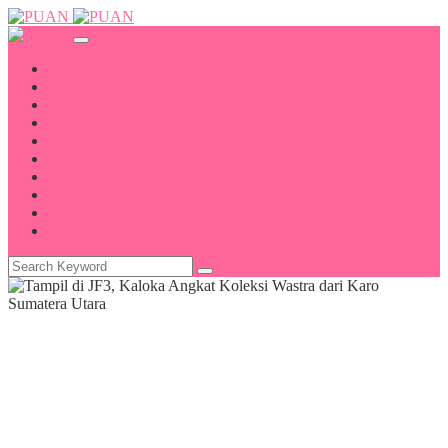
Beranda
Kecantikan
Kesehatan
Psikologi
Wirausaha
Wisata & Kuliner
Sosial Budaya
Fashion
Sosok
Indeks