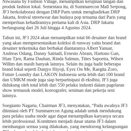
Niwasana by Fashion Village, menampilkan kerajinan tangan dan
produk fashion lokal. Sementara itu, di Summarecon Mall Serpong,
JF3 berkolaborasi dengan DRP Paris untuk menghadirkan DRP
Jakarta, festival streetwear dan budaya pop ternama dari Paris yang
memperluas kehadirannya pertama kali di Asia. DRP Jakarta
berlangsung dari 26 Juli hingga 4 Agustus 2024.
Tahun ini, JF3 2024 akan menampilkan total 66 desainer dan brand
yang akan mempresentasikan koleksi di runway yaitu brand dan
desainer terkemuka dan berbakat diantaranya Albert Yanuar,
Andreas Odang, Danny Satriadi, Ernesto Abram, Hartono Gan,
Hian Tjen, Rama Dauhan, Rinda Salmun, Tities Sapoetra, Wilsen
Willim dan masih banyak lainnya. Selain itu juga hadir beberapa
brand lokal seperti Danjyo Hiyoji, Eyez On Me, Raegita Zoro,
Future Loundry dan LAKON Indonesia serta lebih dari 100 brand
dan UMKM mode juga siap berpartisipasi di eksibisi, JF3 juga
didukung oleh total lebih dari 550 pelaku industri dalam pagelaran
show termasuk model, koreografer, seniman dan pekerja seni
lainnya.
Soegianto Nagaria, Chairman JF3, menyatakan, “Pada awalnya JF3
diinisiasi oleh PT Summarecon Agung adalah untuk mendukung
para pelaku usaha mode agar dapat menampilkan karyanya secara
lebih professional. Komitmen menjadi dasar utama JF3 dalam
membangun semua yang dilakukan, yang mendorong kelangsungan