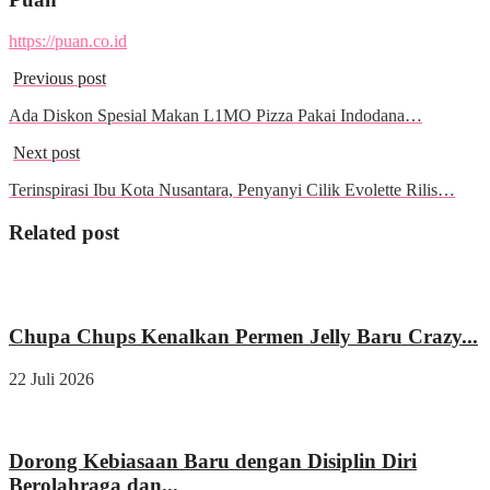
https://puan.co.id
Previous post
Ada Diskon Spesial Makan L1MO Pizza Pakai Indodana…
Next post
Terinspirasi Ibu Kota Nusantara, Penyanyi Cilik Evolette Rilis…
Related post
Wisata & Kuliner
Chupa Chups Kenalkan Permen Jelly Baru Crazy...
22 Juli 2026
Kesehatan
Dorong Kebiasaan Baru dengan Disiplin Diri
Berolahraga dan...