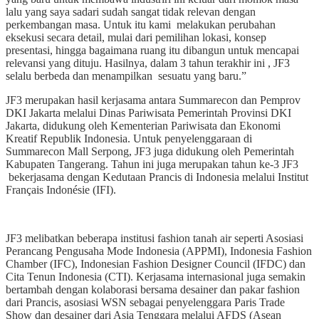
lalu yang saya sadari sudah sangat tidak relevan dengan
perkembangan masa. Untuk itu kami melakukan perubahan
eksekusi secara detail, mulai dari pemilihan lokasi, konsep
presentasi, hingga bagaimana ruang itu dibangun untuk mencapai
relevansi yang dituju. Hasilnya, dalam 3 tahun terakhir ini , JF3
selalu berbeda dan menampilkan sesuatu yang baru.”
JF3 merupakan hasil kerjasama antara Summarecon dan Pemprov
DKI Jakarta melalui Dinas Pariwisata Pemerintah Provinsi DKI
Jakarta, didukung oleh Kementerian Pariwisata dan Ekonomi
Kreatif Republik Indonesia. Untuk penyelenggaraan di
Summarecon Mall Serpong, JF3 juga didukung oleh Pemerintah
Kabupaten Tangerang. Tahun ini juga merupakan tahun ke-3 JF3
bekerjasama dengan Kedutaan Prancis di Indonesia melalui Institut
Français Indonésie (IFI).
JF3 melibatkan beberapa institusi fashion tanah air seperti Asosiasi
Perancang Pengusaha Mode Indonesia (APPMI), Indonesia Fashion
Chamber (IFC), Indonesian Fashion Designer Council (IFDC) dan
Cita Tenun Indonesia (CTI). Kerjasama internasional juga semakin
bertambah dengan kolaborasi bersama desainer dan pakar fashion
dari Prancis, asosiasi WSN sebagai penyelenggara Paris Trade
Show dan desainer dari Asia Tenggara melalui AFDS (Asean