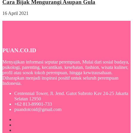
Cara Bijak Mengurangi Asupan Gula
16 April 2021
PUAN.CO.ID
Menyajikan informasi seputar perempuan, Mulai dari sosial budaya,
psikologi, parenting, kecantikan, kesehatan, fashion, wisata kuliner,
profil atau sosok tokoh perempuan, hingga kewirausahaan.
Diharapkan menjadi inspirasi positif untuk seluruh perempuan
Indonesia.
Centennial Tower, Jl. Jend. Gatot Subroto Kav 24-25 Jakarta
Selatan 12950
+62 813-89901-733
puandotcoid@gmail.com