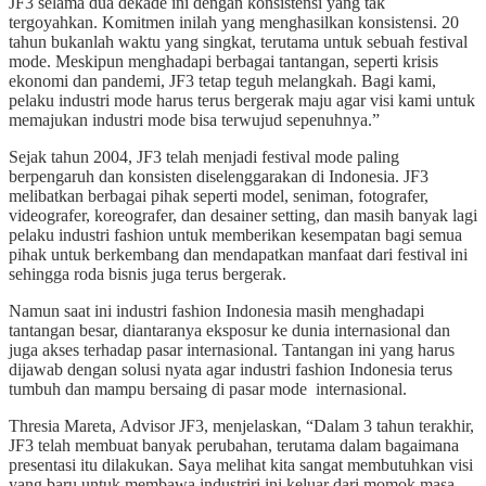
JF3 selama dua dekade ini dengan konsistensi yang tak
tergoyahkan. Komitmen inilah yang menghasilkan konsistensi. 20
tahun bukanlah waktu yang singkat, terutama untuk sebuah festival
mode. Meskipun menghadapi berbagai tantangan, seperti krisis
ekonomi dan pandemi, JF3 tetap teguh melangkah. Bagi kami,
pelaku industri mode harus terus bergerak maju agar visi kami untuk
memajukan industri mode bisa terwujud sepenuhnya.”
Sejak tahun 2004, JF3 telah menjadi festival mode paling
berpengaruh dan konsisten diselenggarakan di Indonesia. JF3
melibatkan berbagai pihak seperti model, seniman, fotografer,
videografer, koreografer, dan desainer setting, dan masih banyak lagi
pelaku industri fashion untuk memberikan kesempatan bagi semua
pihak untuk berkembang dan mendapatkan manfaat dari festival ini
sehingga roda bisnis juga terus bergerak.
Namun saat ini industri fashion Indonesia masih menghadapi
tantangan besar, diantaranya eksposur ke dunia internasional dan
juga akses terhadap pasar internasional. Tantangan ini yang harus
dijawab dengan solusi nyata agar industri fashion Indonesia terus
tumbuh dan mampu bersaing di pasar mode internasional.
Thresia Mareta, Advisor JF3, menjelaskan, “Dalam 3 tahun terakhir,
JF3 telah membuat banyak perubahan, terutama dalam bagaimana
presentasi itu dilakukan. Saya melihat kita sangat membutuhkan visi
yang baru untuk membawa industriri ini keluar dari momok masa