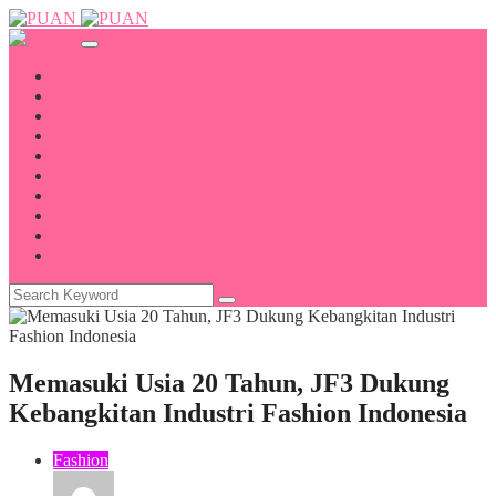
Beranda
Kecantikan
Kesehatan
Psikologi
Wirausaha
Wisata & Kuliner
Sosial Budaya
Fashion
Sosok
Indeks
Memasuki Usia 20 Tahun, JF3 Dukung
Kebangkitan Industri Fashion Indonesia
Fashion