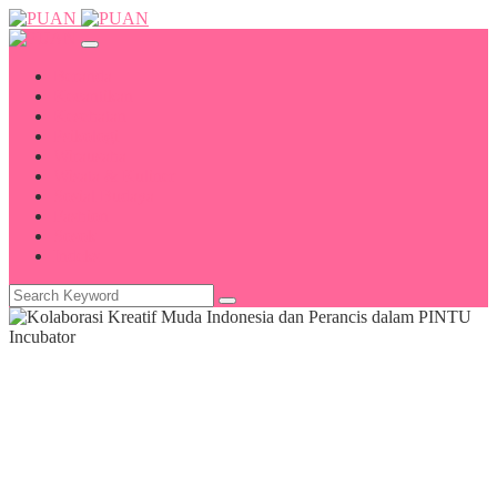
Beranda
Kecantikan
Kesehatan
Psikologi
Wirausaha
Wisata & Kuliner
Sosial Budaya
Fashion
Sosok
Indeks