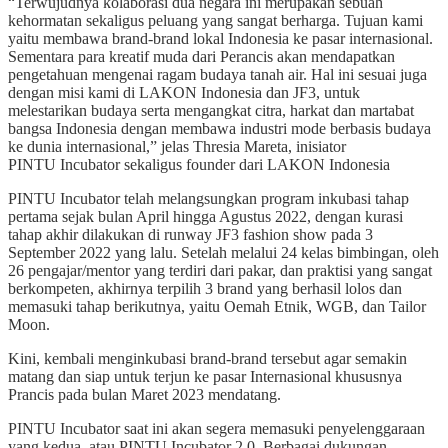
“Terwujudnya kolaborasi dua negara ini merupakan sebuah
kehormatan sekaligus peluang yang sangat berharga. Tujuan kami
yaitu membawa brand-brand lokal Indonesia ke pasar internasional.
Sementara para kreatif muda dari Perancis akan mendapatkan
pengetahuan mengenai ragam budaya tanah air. Hal ini sesuai juga
dengan misi kami di LAKON Indonesia dan JF3, untuk
melestarikan budaya serta mengangkat citra, harkat dan martabat
bangsa Indonesia dengan membawa industri mode berbasis budaya
ke dunia internasional,” jelas Thresia Mareta, inisiator
PINTU Incubator sekaligus founder dari LAKON Indonesia
PINTU Incubator telah melangsungkan program inkubasi tahap
pertama sejak bulan April hingga Agustus 2022, dengan kurasi
tahap akhir dilakukan di runway JF3 fashion show pada 3
September 2022 yang lalu. Setelah melalui 24 kelas bimbingan, oleh
26 pengajar/mentor yang terdiri dari pakar, dan praktisi yang sangat
berkompeten, akhirnya terpilih 3 brand yang berhasil lolos dan
memasuki tahap berikutnya, yaitu Oemah Etnik, WGB, dan Tailor
Moon.
Kini, kembali menginkubasi brand-brand tersebut agar semakin
matang dan siap untuk terjun ke pasar Internasional khususnya
Prancis pada bulan Maret 2023 mendatang.
PINTU Incubator saat ini akan segera memasuki penyelenggaraan
yang kedua, atau PINTU Incubator 2.0. Berbagai dukungan,