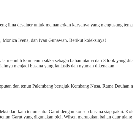
eng lima desainer untuk memamerkan karyanya yang mengusung tema K
m, Monica Ivena, dan Ivan Gunawan. Berikut koleksinya!
 Ia memilih kain tenun sikka sebagai bahan utama dari 8 look yang di
olahnya menjadi busana yang fantastis dan nyaman dikenakan.
mputan dan tenun Palembang bertajuk Kembang Nusa. Rama Dauhan mem
i dari kain tenun sutra Garut dengan konsep busana siap pakai. Koleksi
ari tenun Garut yang digunakan oleh Wilsen merupakan bahan daur ulang