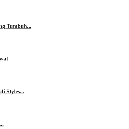
ng Tumbuh...
awat
 Styles...
..