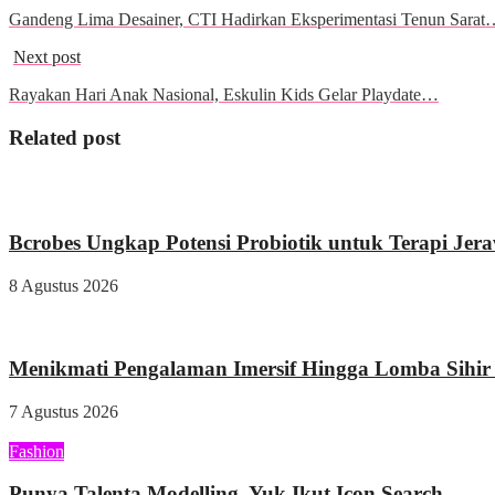
Gandeng Lima Desainer, CTI Hadirkan Eksperimentasi Tenun Sarat
Next post
Rayakan Hari Anak Nasional, Eskulin Kids Gelar Playdate…
Related post
Kesehatan
Bcrobes Ungkap Potensi Probiotik untuk Terapi Jer
8 Agustus 2026
Wisata & Kuliner
Menikmati Pengalaman Imersif Hingga Lomba Sihir d
7 Agustus 2026
Fashion
Punya Talenta Modelling, Yuk Ikut Icon Search...