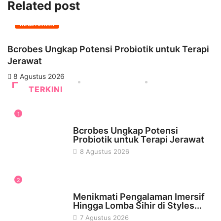
Related post
KESEHATAN
Bcrobes Ungkap Potensi Probiotik untuk Terapi
M
Jerawat
Si
8 Agustus 2026
TERKINI
1
KESEHATAN
Bcrobes Ungkap Potensi
Probiotik untuk Terapi Jerawat
8 Agustus 2026
2
WISATA & KULINER
Menikmati Pengalaman Imersif
Hingga Lomba Sihir di Styles...
7 Agustus 2026