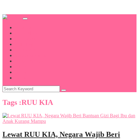
Beranda
Kecantikan
Kesehatan
Psikologi
Wirausaha
Wisata & Kuliner
Sosial Budaya
Fashion
Sosok
Indeks
Tags :RUU KIA
Lewat RUU KIA, Negara Wajib Beri