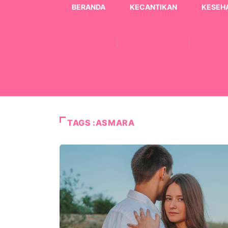
BERANDA
KECANTIKAN
KESEH
TAGS :ASMARA