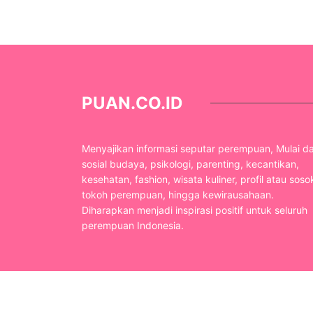
PUAN.CO.ID
Menyajikan informasi seputar perempuan, Mulai da
sosial budaya, psikologi, parenting, kecantikan,
kesehatan, fashion, wisata kuliner, profil atau soso
tokoh perempuan, hingga kewirausahaan.
Diharapkan menjadi inspirasi positif untuk seluruh
perempuan Indonesia.