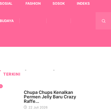
SOSIAL
FASHION
SOSOK
INDEKS
BUDAYA
TERKINI
1
WISATA & KULINER
Chupa Chups Kenalkan
Permen Jelly Baru Crazy
Raffe...
22 Juli 2026