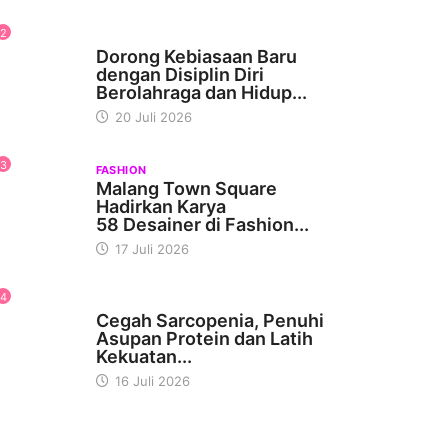
2
KESEHATAN
Dorong Kebiasaan Baru
dengan Disiplin Diri
Berolahraga dan Hidup...
20 Juli 2026
3
FASHION
Malang Town Square
Hadirkan Karya
58 Desainer di Fashion...
17 Juli 2026
4
KESEHATAN
Cegah Sarcopenia, Penuhi
Asupan Protein dan Latih
Kekuatan...
16 Juli 2026