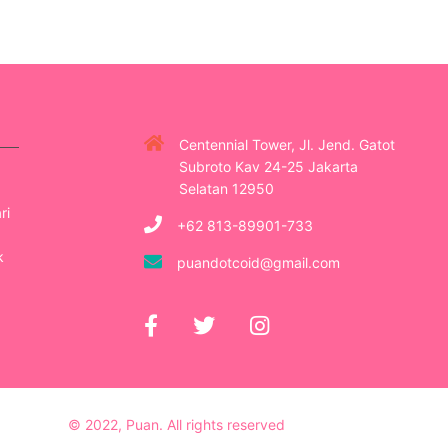
Centennial Tower, Jl. Jend. Gatot
Subroto Kav 24-25 Jakarta
Selatan 12950
ri
+62 813-89901-733
k
puandotcoid@gmail.com
© 2022, Puan. All rights reserved