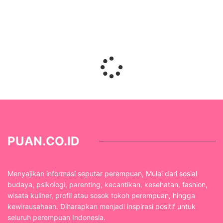
PUAN.CO.ID
Menyajikan informasi seputar perempuan, Mulai dari sosial
budaya, psikologi, parenting, kecantikan, kesehatan, fashion,
wisata kuliner, profil atau sosok tokoh perempuan, hingga
kewirausahaan. Diharapkan menjadi inspirasi positif untuk
seluruh perempuan Indonesia.